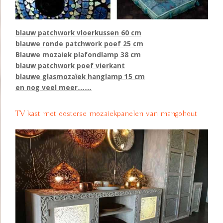
blauw patchwork vloerkussen 60 cm
blauwe ronde patchwork poef 25 cm
Blauwe mozaiek plafondlamp 38 cm
blauw patchwork poef vierkant
blauwe glasmozaïek hanglamp 15 cm
en nog veel meer……
TV kast met oosterse mozaiekpanelen van mangohout