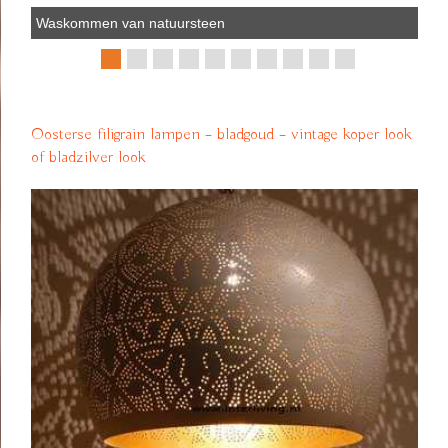
Waskommen van natuursteen
Oosterse filigrain lampen – bladgoud – vintage koper look
of bladzilver look