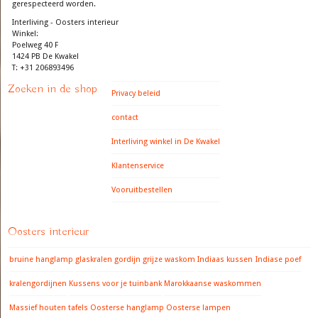
gerespecteerd worden.
Interliving - Oosters interieur
Winkel:
Poelweg 40 F
1424 PB De Kwakel
T: +31 206893496
Zoeken in de shop
Privacy beleid
contact
Interliving winkel in De Kwakel
Klantenservice
Vooruitbestellen
Oosters interieur
bruine hanglamp
glaskralen gordijn
grijze waskom
Indiaas kussen
Indiase poef
kralengordijnen
Kussens voor je tuinbank
Marokkaanse waskommen
Massief houten tafels
Oosterse hanglamp
Oosterse lampen