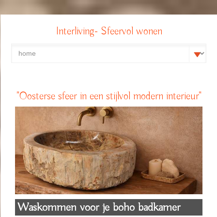
Interliving- Sfeervol wonen
"Oosterse sfeer in een stijlvol modern interieur"
Waskommen voor je boho badkamer