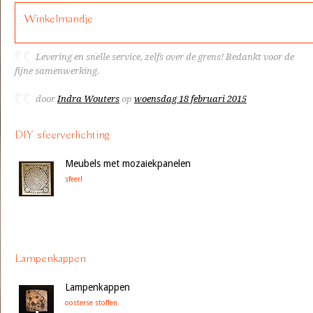
Winkelmandje
Levering en snelle service, zelfs over de grens! Bedankt voor de
fijne samenwerking.
door
Indra Wouters
op
woensdag 18 februari 2015
DIY sfeerverlichting
Meubels met mozaiekpanelen
sfeer!
Lampenkappen
Lampenkappen
oosterse stoffen