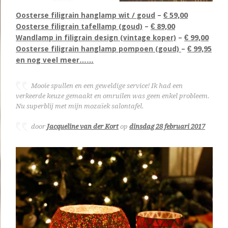
€ 59,00
Oosterse filigrain hanglamp wit / goud
–
€ 89,00
Oosterse filigrain tafellamp (goud)
–
€ 99,00
Wandlamp in filigrain design (vintage koper)
–
€ 99,95
Oosterse filigrain hanglamp pompoen (goud)
–
en nog veel meer……
Mooie spullen en een geweldige service! Ik had een
verkeerde keuze gemaakt en omruilen was geen enkel probleem.
Nu superblij met mijn mozaïek salontafel.
door
Jacqueline van der Kort
op
dinsdag 28 februari 2017