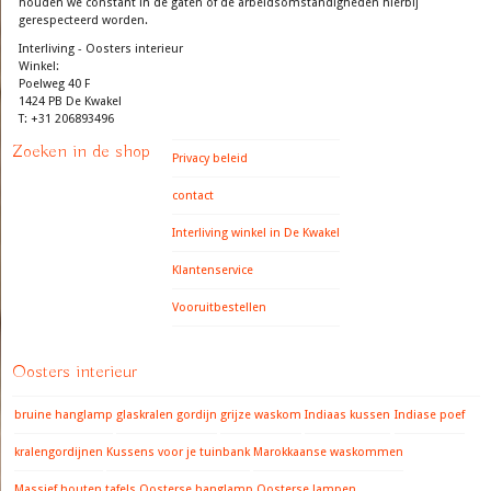
houden we constant in de gaten of de arbeidsomstandigheden hierbij
gerespecteerd worden.
Interliving - Oosters interieur
Winkel:
Poelweg 40 F
1424 PB De Kwakel
T: +31 206893496
Zoeken in de shop
Privacy beleid
contact
Interliving winkel in De Kwakel
Klantenservice
Vooruitbestellen
Oosters interieur
bruine hanglamp
glaskralen gordijn
grijze waskom
Indiaas kussen
Indiase poef
kralengordijnen
Kussens voor je tuinbank
Marokkaanse waskommen
Massief houten tafels
Oosterse hanglamp
Oosterse lampen