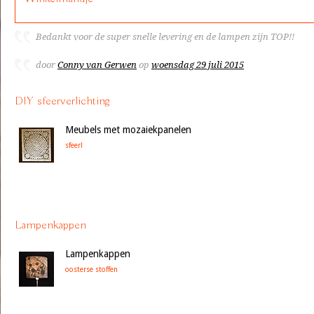
Bedankt voor de super snelle levering en de lampen zijn TOP!!
door
Conny van Gerwen
op
woensdag 29 juli 2015
DIY sfeerverlichting
Meubels met mozaiekpanelen
sfeer!
Lampenkappen
Lampenkappen
oosterse stoffen