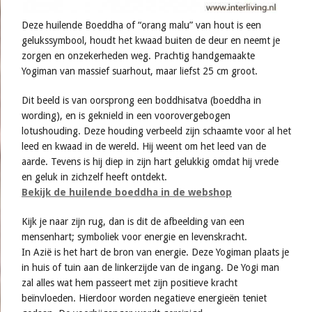
Deze huilende Boeddha of “orang malu” van hout is een
gelukssymbool, houdt het kwaad buiten de deur en neemt je
zorgen en onzekerheden weg. Prachtig handgemaakte
Yogiman van massief suarhout, maar liefst 25 cm groot.
Dit beeld is van oorsprong een boddhisatva (boeddha in
wording), en is geknield in een voorovergebogen
lotushouding. Deze houding verbeeld zijn schaamte voor al het
leed en kwaad in de wereld. Hij weent om het leed van de
aarde. Tevens is hij diep in zijn hart gelukkig omdat hij vrede
en geluk in zichzelf heeft ontdekt.
Bekijk de huilende boeddha in de webshop
Kijk je naar zijn rug, dan is dit de afbeelding van een
mensenhart; symboliek voor energie en levenskracht.
In Azië is het hart de bron van energie. Deze Yogiman plaats je
in huis of tuin aan de linkerzijde van de ingang. De Yogi man
zal alles wat hem passeert met zijn positieve kracht
beïnvloeden. Hierdoor worden negatieve energieën teniet