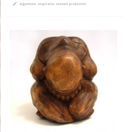
algemeen
,
inspiratie
,
nieuwe producten