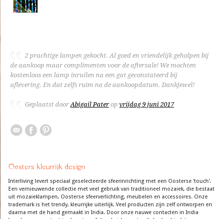
2 prachtige lampen gekocht. Al goed en vriendelijk geholpen bij
de aankoop maar complimenten voor de aftersale! We mochten
kostenloos een lamp inruilen na een gat geconstateerd bij
aflevering. En dat zelfs ruim na de aankoopdatum. Dankjewel!
Geplaatst door
Abigail Pater
op
vrijdag 9 juni 2017
Oosters kleurrijk design
Interliving levert speciaal geselecteerde sfeerinrichting met een Oosterse 'touch'.
Een vernieuwende collectie met veel gebruik van traditioneel mozaiek, die bestaat
uit mozaieklampen, Oosterse sfeerverlichting, meubelen en accessoires. Onze
trademark is het trendy, kleurrijke uiterlijk. Veel producten zijn zelf ontworpen en
daarna met de hand gemaakt in India. Door onze nauwe contacten in India