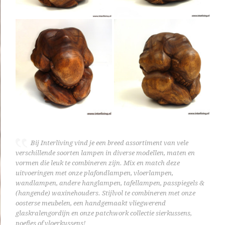
Bij Interliving vind je een breed assortiment van vele
verschillende soorten lampen in diverse modellen, maten en
vormen die leuk te combineren zijn. Mix en match deze
uitvoeringen met onze plafondlampen, vloerlampen,
wandlampen, andere hanglampen, tafellampen, passpiegels &
(hangende) waxinehouders. Stijlvol te combineren met onze
oosterse meubelen, een handgemaakt vliegwerend
glaskralengordijn en onze patchwork collectie sierkussens,
poefjes of vloerkussens!