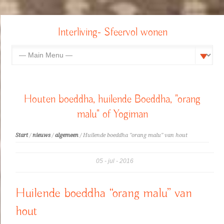
Interliving- Sfeervol wonen
Houten boeddha, huilende Boeddha, "orang
malu" of Yogiman
Start
/
nieuws
/
algemeen
/ Huilende boeddha "orang malu" van hout
05
jul
2016
Huilende boeddha “orang malu” van
hout