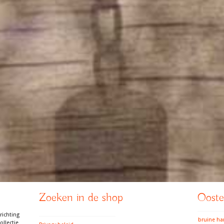
Zoeken in de shop
Ooster
richting
bruine h
llectie