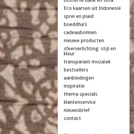
oosterse bank en sofa
Eco kaarsen uit Indonesië
sprei en plaid
boeddha’s
cadeaubonnen
nieuwe producten
sfeerverlichting: stijl en
kleur
transparant mozaïek
bestsellers
aanbiedingen
inspiratie
thema specials
klantenservice
nieuwsbrief
contact