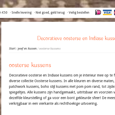
n €50
· Snelle levering
· Niet goed, geld terug
· Veilig bestellen
Decoratieve oosterse en Indiase kusse
Start
/
poef en kussen
/ oosterse kussens
oosterse kussens
Decoratieve oosterse en Indiase kussens om je interieur mee op te f
diverse collectie Oosterse kussens. In alle kleuren en diverse mate
patchwork kussens, boho stijl kussens met pom pom rand, tot zijd
spiegeltjes. Alle kussens zijn handgemaakt, uitritsbaar en voorzien 
dezelfde kleurstelling of ga voor een bont gekleurde sfeer! De meest
verkrijgbaar in een vierkante als rechthoekige uitvoering.