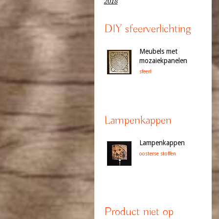
2018
DIY sfeerverlichting
Meubels met
mozaiekpanelen
sfeer!
Lampenkappen
Lampenkappen
oosterse stoffen
Product niet op