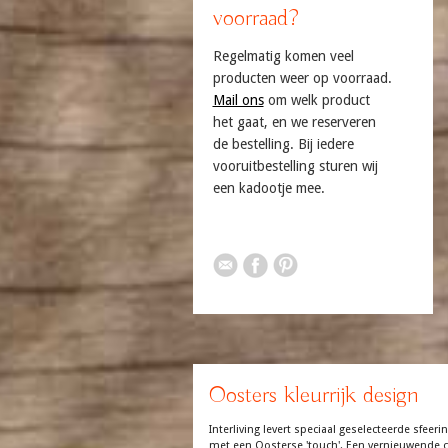
voorraad?
Regelmatig komen veel
producten weer op voorraad.
Mail ons
om welk product
het gaat, en we reserveren
de bestelling. Bij iedere
vooruitbestelling sturen wij
een kadootje mee.
Oosters kleurrijk design
Interliving levert speciaal geselecteerde sfeerin
met een Oosterse 'touch'. Een vernieuwende co