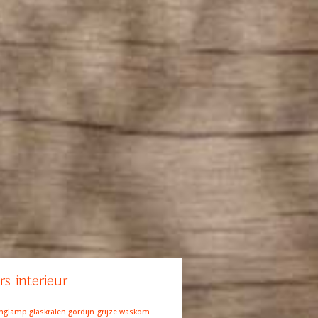
s interieur
anglamp
glaskralen gordijn
grijze waskom