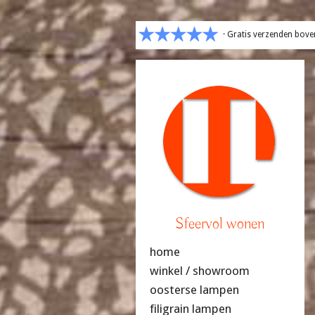
· Gratis verzenden bove
Sfeervol wonen
home
winkel / showroom
oosterse lampen
filigrain lampen