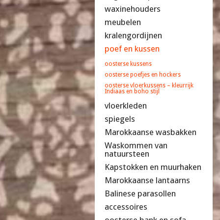
waxinehouders
meubelen
kralengordijnen
poef en kussen
oosterse kussens
oosterse poefjes en hockers
oosterse vloerkussens – kleurrijk
Indiaas en boho stijl
vloerkleden
spiegels
Marokkaanse wasbakken
Waskommen van
natuursteen
Kapstokken en muurhaken
Marokkaanse lantaarns
Balinese parasollen
accessoires