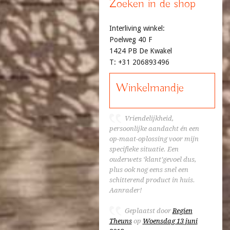
Zoeken in de shop
Interliving winkel:
Poelweg 40 F
1424 PB De Kwakel
T: +31 206893496
Winkelmandje
Vriendelijkheid,
persoonlijke aandacht én een
op-maat-oplossing voor mijn
specifieke situatie. Een
ouderwets ‘klant’gevoel dus,
plus ook nog eens snel een
schitterend product in huis.
Aanrader!
Geplaatst door
Regien
Theuns
op
Woensdag 13 juni