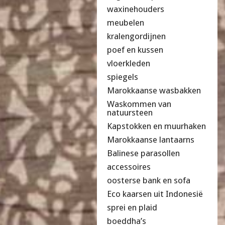
waxinehouders
meubelen
kralengordijnen
poef en kussen
vloerkleden
spiegels
Marokkaanse wasbakken
Waskommen van
natuursteen
Kapstokken en muurhaken
Marokkaanse lantaarns
Balinese parasollen
accessoires
oosterse bank en sofa
Eco kaarsen uit Indonesië
sprei en plaid
boeddha’s