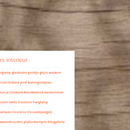
s interieur
anglamp
glaskralen gordijn
grijze waskom
ussen
Indiase poef
kralengordijnen
oor je tuinbank
Marokkaanse waskommen
outen tafels
Oosterse hanglamp
 lampen
Oosterse mozaiekspiegels
 waxinehouders
plafondlampen fotogallerie