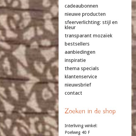
cadeaubonnen
nieuwe producten
sfeerverlichting: stijl en
kleur
transparant mozaïek
bestsellers
aanbiedingen
inspiratie
thema specials
klantenservice
nieuwsbrief
contact
Zoeken in de shop
Interliving winkel:
Poelweg 40 F