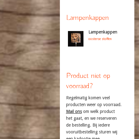
Lampenkappen
Lampenkappen
oosterse stoffen
Product niet op
voorraad?
Regelmatig komen veel
producten weer op voorraad.
Mail ons
om welk product
het gaat, en we reserveren
de bestelling. Bij iedere
vooruitbestelling sturen wij
een kadootje mee.