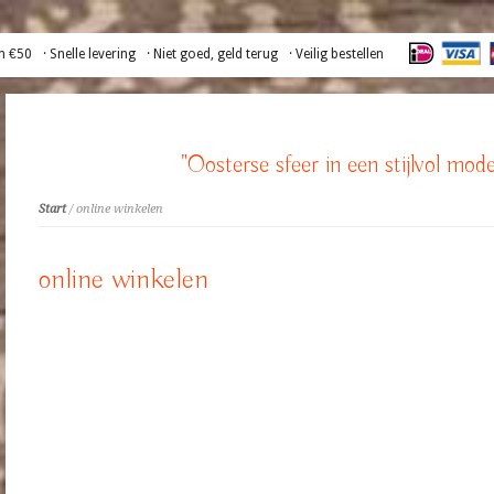
n €50
· Snelle levering
· Niet goed, geld terug
· Veilig bestellen
"Oosterse sfeer in een stijlvol mode
Start
/ online winkelen
online winkelen