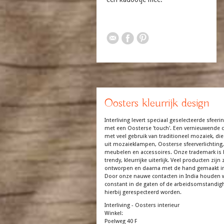
Oosters kleurrijk design
Interliving levert speciaal geselecteerde sfeerin
met een Oosterse 'touch'. Een vernieuwende co
met veel gebruik van traditioneel mozaiek, die
uit mozaieklampen, Oosterse sfeerverlichting,
meubelen en accessoires. Onze trademark is 
trendy, kleurrijke uiterlijk. Veel producten zijn z
ontworpen en daarna met de hand gemaakt in
Door onze nauwe contacten in India houden 
constant in de gaten of de arbeidsomstandi
hierbij gerespecteerd worden.
Interliving - Oosters interieur
Winkel:
Poelweg 40 F