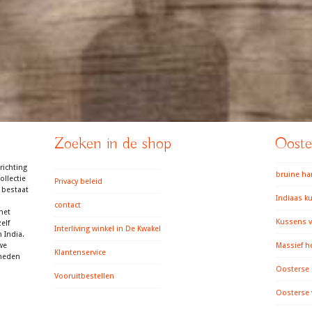
Zoeken in de shop
Ooster
richting
bruine h
llectie
Privacy beleid
 bestaat
Indiaas k
contact
het
Kussens v
elf
Interliving winkel in De Kwakel
 India.
we
Massief h
Klantenservice
gheden
Oosterse
Vooruitbestellen
Oosterse