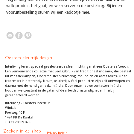
welk product het gaat, en we reserveren de bestelling. Bij iedere
vooruitbestelling sturen wij een kadootje mee.
Oosters kleurrijk design
Interliving levert speciaal geselecteerde sfeerinrichting met een Oosterse 'touch'.
Een vernieuwende collectie met veel gebruik van traditioneel mozaiek, die bestaat
uit mozaieklampen, Oosterse sfeerverlichting, meubelen en accessoires. Onze
trademark is het trendy, kleurrijke uiterlijk. Veel producten zijn zelf ontworpen en
daarna met de hand gemaakt in India. Door onze nauwe contacten in India
houden we constant in de gaten of de arbeidsomstandigheden hierbij
gerespecteerd worden.
Interliving - Oosters interieur
Winkel:
Poelweg 40 F
1424 PB De Kwakel
T: +31 206893496
Zoeken in de shop
Privacy beleid