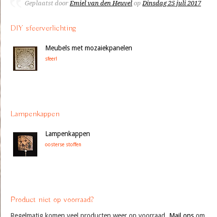
Geplaatst door
Emiel van den Heuvel
op
Dinsdag 25 juli 2017
DIY sfeerverlichting
Meubels met mozaiekpanelen
sfeer!
Lampenkappen
Lampenkappen
oosterse stoffen
Product niet op voorraad?
Regelmatig komen veel producten weer op voorraad.
Mail ons
om