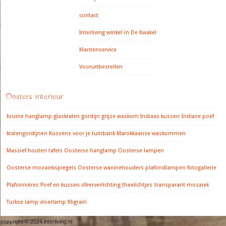
contact
Interliving winkel in De Kwakel
Klantenservice
Vooruitbestellen
Oosters interieur
bruine hanglamp
glaskralen gordijn
grijze waskom
Indiaas kussen
Indiase poef
kralengordijnen
Kussens voor je tuinbank
Marokkaanse waskommen
Massief houten tafels
Oosterse hanglamp
Oosterse lampen
Oosterse mozaiekspiegels
Oosterse waxinehouders
plafondlampen fotogallerie
Plafonnières
Poef en kussen
sfeerverlichting
theelichtjes
transparant mozaiek
Turkse lamp
vloerlamp filigrain
copyright © 2024 interliving.nl