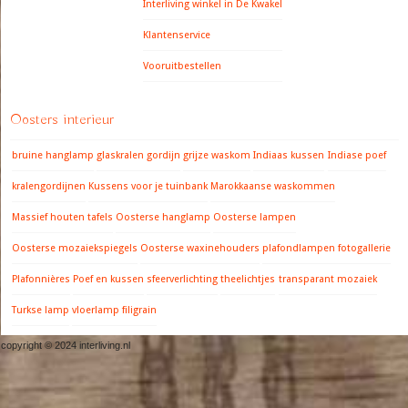
Interliving winkel in De Kwakel
Klantenservice
Vooruitbestellen
Oosters interieur
bruine hanglamp
glaskralen gordijn
grijze waskom
Indiaas kussen
Indiase poef
kralengordijnen
Kussens voor je tuinbank
Marokkaanse waskommen
Massief houten tafels
Oosterse hanglamp
Oosterse lampen
Oosterse mozaiekspiegels
Oosterse waxinehouders
plafondlampen fotogallerie
Plafonnières
Poef en kussen
sfeerverlichting
theelichtjes
transparant mozaiek
Turkse lamp
vloerlamp filigrain
copyright © 2024 interliving.nl