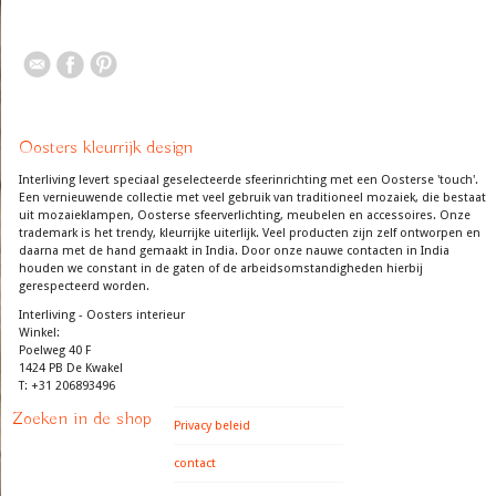
Oosters kleurrijk design
Interliving levert speciaal geselecteerde sfeerinrichting met een Oosterse 'touch'.
Een vernieuwende collectie met veel gebruik van traditioneel mozaiek, die bestaat
uit mozaieklampen, Oosterse sfeerverlichting, meubelen en accessoires. Onze
trademark is het trendy, kleurrijke uiterlijk. Veel producten zijn zelf ontworpen en
daarna met de hand gemaakt in India. Door onze nauwe contacten in India
houden we constant in de gaten of de arbeidsomstandigheden hierbij
gerespecteerd worden.
Interliving - Oosters interieur
Winkel:
Poelweg 40 F
1424 PB De Kwakel
T: +31 206893496
Zoeken in de shop
Privacy beleid
contact