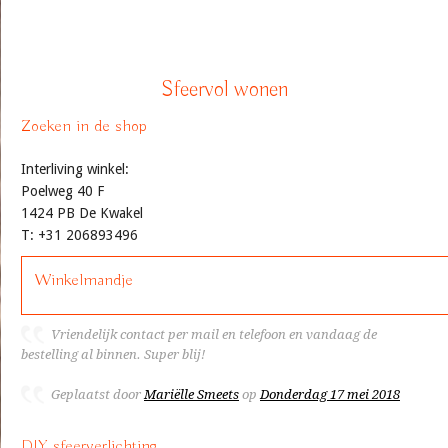
Sfeervol wonen
Zoeken in de shop
Interliving winkel:
Poelweg 40 F
1424 PB De Kwakel
T: +31 206893496
Winkelmandje
Vriendelijk contact per mail en telefoon en vandaag de
bestelling al binnen. Super blij!
Geplaatst door
Mariëlle Smeets
op
Donderdag 17 mei 2018
DIY sfeerverlichting