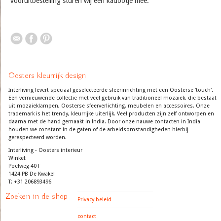
vooruitbestelling sturen wij een kadootje mee.
Oosters kleurrijk design
Interliving levert speciaal geselecteerde sfeerinrichting met een Oosterse 'touch'.
Een vernieuwende collectie met veel gebruik van traditioneel mozaiek, die bestaat
uit mozaieklampen, Oosterse sfeerverlichting, meubelen en accessoires. Onze
trademark is het trendy, kleurrijke uiterlijk. Veel producten zijn zelf ontworpen en
daarna met de hand gemaakt in India. Door onze nauwe contacten in India
houden we constant in de gaten of de arbeidsomstandigheden hierbij
gerespecteerd worden.
Interliving - Oosters interieur
Winkel:
Poelweg 40 F
1424 PB De Kwakel
T: +31 206893496
Zoeken in de shop
Privacy beleid
contact