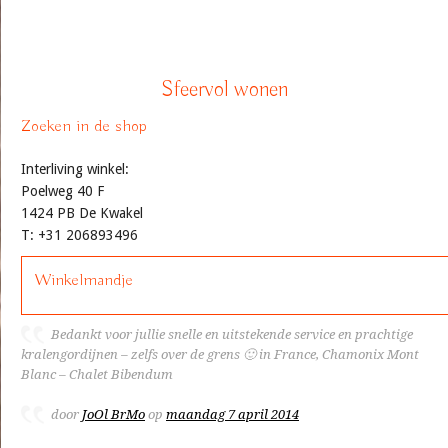
Sfeervol wonen
Zoeken in de shop
Interliving winkel:
Poelweg 40 F
1424 PB De Kwakel
T: +31 206893496
Winkelmandje
Bedankt voor jullie snelle en uitstekende service en prachtige
kralengordijnen – zelfs over de grens 🙂 in France, Chamonix Mont
Blanc – Chalet Bibendum
door
JoOl BrMo
op
maandag 7 april 2014