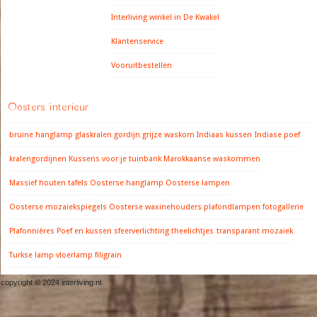
Interliving winkel in De Kwakel
Klantenservice
Vooruitbestellen
Oosters interieur
bruine hanglamp
glaskralen gordijn
grijze waskom
Indiaas kussen
Indiase poef
kralengordijnen
Kussens voor je tuinbank
Marokkaanse waskommen
Massief houten tafels
Oosterse hanglamp
Oosterse lampen
Oosterse mozaiekspiegels
Oosterse waxinehouders
plafondlampen fotogallerie
Plafonnières
Poef en kussen
sfeerverlichting
theelichtjes
transparant mozaiek
Turkse lamp
vloerlamp filigrain
copyright © 2024 interliving.nl