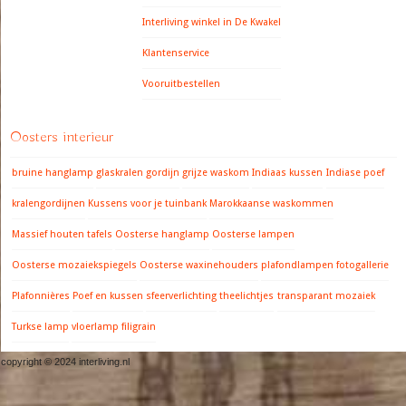
Interliving winkel in De Kwakel
Klantenservice
Vooruitbestellen
Oosters interieur
bruine hanglamp
glaskralen gordijn
grijze waskom
Indiaas kussen
Indiase poef
kralengordijnen
Kussens voor je tuinbank
Marokkaanse waskommen
Massief houten tafels
Oosterse hanglamp
Oosterse lampen
Oosterse mozaiekspiegels
Oosterse waxinehouders
plafondlampen fotogallerie
Plafonnières
Poef en kussen
sfeerverlichting
theelichtjes
transparant mozaiek
Turkse lamp
vloerlamp filigrain
copyright © 2024 interliving.nl