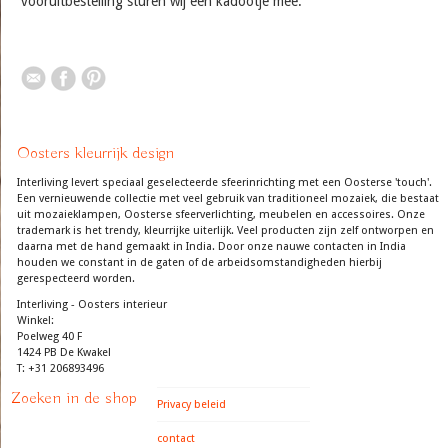
vooruitbestelling sturen wij een kadootje mee.
Oosters kleurrijk design
Interliving levert speciaal geselecteerde sfeerinrichting met een Oosterse 'touch'.
Een vernieuwende collectie met veel gebruik van traditioneel mozaiek, die bestaat
uit mozaieklampen, Oosterse sfeerverlichting, meubelen en accessoires. Onze
trademark is het trendy, kleurrijke uiterlijk. Veel producten zijn zelf ontworpen en
daarna met de hand gemaakt in India. Door onze nauwe contacten in India
houden we constant in de gaten of de arbeidsomstandigheden hierbij
gerespecteerd worden.
Interliving - Oosters interieur
Winkel:
Poelweg 40 F
1424 PB De Kwakel
T: +31 206893496
Zoeken in de shop
Privacy beleid
contact