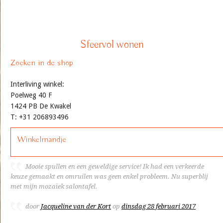
Sfeervol wonen
Zoeken in de shop
Interliving winkel:
Poelweg 40 F
1424 PB De Kwakel
T: +31 206893496
Winkelmandje
Mooie spullen en een geweldige service! Ik had een verkeerde
keuze gemaakt en omruilen was geen enkel probleem. Nu superblij
met mijn mozaïek salontafel.
door
Jacqueline van der Kort
op
dinsdag 28 februari 2017