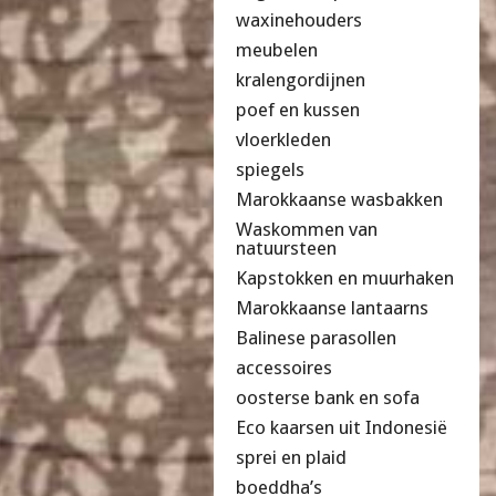
waxinehouders
meubelen
kralengordijnen
poef en kussen
vloerkleden
spiegels
Marokkaanse wasbakken
Waskommen van
natuursteen
Kapstokken en muurhaken
Marokkaanse lantaarns
Balinese parasollen
accessoires
oosterse bank en sofa
Eco kaarsen uit Indonesië
sprei en plaid
boeddha’s