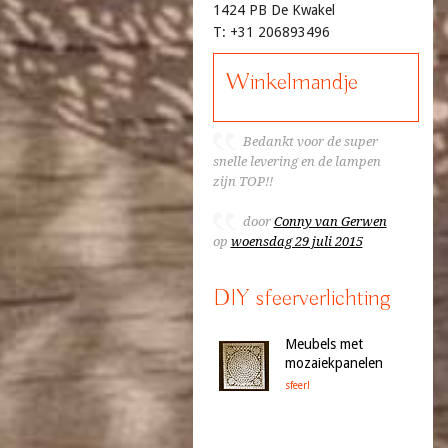
1424 PB De Kwakel
T: +31 206893496
Winkelmandje
Bedankt voor de super
snelle levering en de lampen
zijn TOP!!
door
Conny van Gerwen
op
woensdag 29 juli 2015
DIY sfeerverlichting
Meubels met
mozaiekpanelen
sfeer!