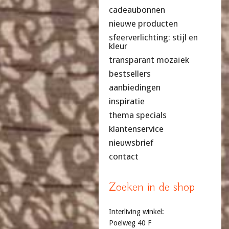
cadeaubonnen
nieuwe producten
sfeerverlichting: stijl en
kleur
transparant mozaïek
bestsellers
aanbiedingen
inspiratie
thema specials
klantenservice
nieuwsbrief
contact
Zoeken in de shop
Interliving winkel:
Poelweg 40 F