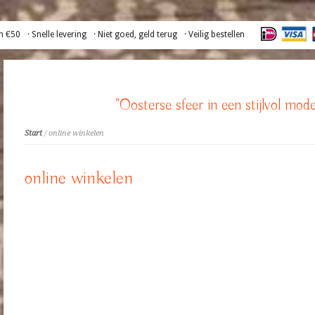
n €50
· Snelle levering
· Niet goed, geld terug
· Veilig bestellen
"Oosterse sfeer in een stijlvol mode
Start
/ online winkelen
online winkelen