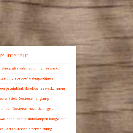
s interieur
anglamp
glaskralen gordijn
grijze waskom
ussen
Indiase poef
kralengordijnen
oor je tuinbank
Marokkaanse waskommen
outen tafels
Oosterse hanglamp
 lampen
Oosterse mozaiekspiegels
 waxinehouders
plafondlampen fotogallerie
res
Poef en kussen
sfeerverlichting