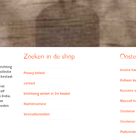
Zoeken in de shop
Ooster
richting
bruine h
llectie
Privacy beleid
 bestaat
Indiaas k
contact
het
Kussens v
elf
Interliving winkel in De Kwakel
 India.
we
Massief h
Klantenservice
gheden
Oosterse
Vooruitbestellen
Oosterse
Plafonniè