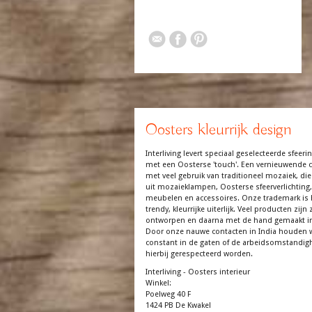
Oosters kleurrijk design
Interliving levert speciaal geselecteerde sfeerin
met een Oosterse 'touch'. Een vernieuwende co
met veel gebruik van traditioneel mozaiek, die
uit mozaieklampen, Oosterse sfeerverlichting,
meubelen en accessoires. Onze trademark is 
trendy, kleurrijke uiterlijk. Veel producten zijn z
ontworpen en daarna met de hand gemaakt in
Door onze nauwe contacten in India houden 
constant in de gaten of de arbeidsomstandi
hierbij gerespecteerd worden.
Interliving - Oosters interieur
Winkel:
Poelweg 40 F
1424 PB De Kwakel