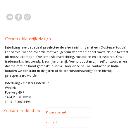
Oosters kleurrijk design
Interliving levert speciaal geselecteerde sfeerinrichting met een Oosterse 'touch'.
Een vernieuwende collectie met veel gebruik van traditioneel mozaiek, die bestaat
uit mozaieklampen, Oosterse sfeerverlichting, meubelen en accessoires. Onze
trademark is het trendy, kleurrijke uiterlijk. Veel producten zijn zelf ontworpen en
daarna met de hand gemaakt in India. Door onze nauwe contacten in India
houden we constant in de gaten of de arbeidsomstandigheden hierbij
gerespecteerd worden.
Interliving - Oosters interieur
Winkel:
Poelweg 40 F
1424 PB De Kwakel
T: +31 206893496
Zoeken in de shop
Privacy beleid
contact