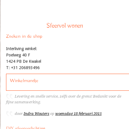
Sfeervol wonen
Zoeken in de shop
Interliving winkel:
Poelweg 40 F
1424 PB De Kwakel
T: +31 206893496
Winkelmandje
Levering en snelle service, zelfs over de grens! Bedankt voor de
fijne samenwerking.
door
Indra Wouters
op
woensdag 18 februari 2015
DIY sfeerverlichting