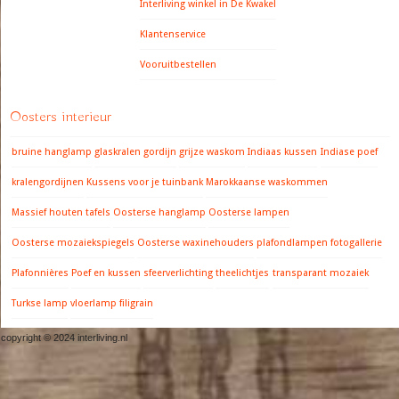
Interliving winkel in De Kwakel
Klantenservice
Vooruitbestellen
Oosters interieur
bruine hanglamp
glaskralen gordijn
grijze waskom
Indiaas kussen
Indiase poef
kralengordijnen
Kussens voor je tuinbank
Marokkaanse waskommen
Massief houten tafels
Oosterse hanglamp
Oosterse lampen
Oosterse mozaiekspiegels
Oosterse waxinehouders
plafondlampen fotogallerie
Plafonnières
Poef en kussen
sfeerverlichting
theelichtjes
transparant mozaiek
Turkse lamp
vloerlamp filigrain
copyright © 2024 interliving.nl