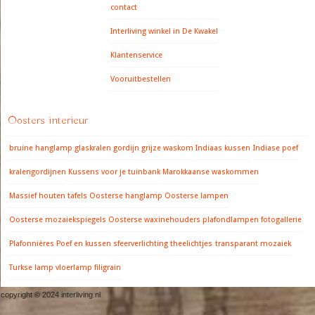
contact
Interliving winkel in De Kwakel
Klantenservice
Vooruitbestellen
Oosters interieur
bruine hanglamp
glaskralen gordijn
grijze waskom
Indiaas kussen
Indiase poef
kralengordijnen
Kussens voor je tuinbank
Marokkaanse waskommen
Massief houten tafels
Oosterse hanglamp
Oosterse lampen
Oosterse mozaiekspiegels
Oosterse waxinehouders
plafondlampen fotogallerie
Plafonnières
Poef en kussen
sfeerverlichting
theelichtjes
transparant mozaiek
Turkse lamp
vloerlamp filigrain
copyright © 2024 interliving.nl