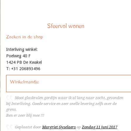
Sfeervol wonen
Zoeken in de shop
Interliving winkel:
Poelweg 40 F
1424 PB De Kwakel
T: +31 206893496
Winkelmandje
Mooi glaskralen gordijn waar ik al lang naar zocht, gevonden
bij Interliving. Goede service en zeer snelle levering zelfs over de
grens.
Ben er zeer blij mee !!!
Geplaatst door
Margriet Gyselaers
op
Zondag 11 juni 2017