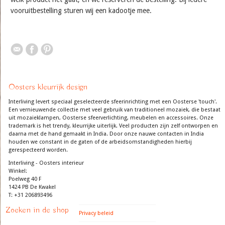
vooruitbestelling sturen wij een kadootje mee.
Oosters kleurrijk design
Interliving levert speciaal geselecteerde sfeerinrichting met een Oosterse 'touch'.
Een vernieuwende collectie met veel gebruik van traditioneel mozaiek, die bestaat
uit mozaieklampen, Oosterse sfeerverlichting, meubelen en accessoires. Onze
trademark is het trendy, kleurrijke uiterlijk. Veel producten zijn zelf ontworpen en
daarna met de hand gemaakt in India. Door onze nauwe contacten in India
houden we constant in de gaten of de arbeidsomstandigheden hierbij
gerespecteerd worden.
Interliving - Oosters interieur
Winkel:
Poelweg 40 F
1424 PB De Kwakel
T: +31 206893496
Zoeken in de shop
Privacy beleid