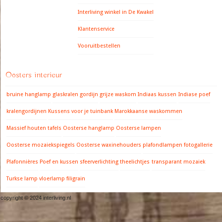
Interliving winkel in De Kwakel
Klantenservice
Vooruitbestellen
Oosters interieur
bruine hanglamp
glaskralen gordijn
grijze waskom
Indiaas kussen
Indiase poef
kralengordijnen
Kussens voor je tuinbank
Marokkaanse waskommen
Massief houten tafels
Oosterse hanglamp
Oosterse lampen
Oosterse mozaiekspiegels
Oosterse waxinehouders
plafondlampen fotogallerie
Plafonnières
Poef en kussen
sfeerverlichting
theelichtjes
transparant mozaiek
Turkse lamp
vloerlamp filigrain
copyright © 2024 interliving.nl