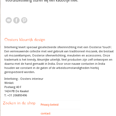
vooruitbestelling sturen wij een kadootje mee.
Oosters kleurrijk design
Interliving levert speciaal geselecteerde sfeerinrichting met een Oosterse 'touch'.
Een vernieuwende collectie met veel gebruik van traditioneel mozaiek, die bestaat
uit mozaieklampen, Oosterse sfeerverlichting, meubelen en accessoires. Onze
trademark is het trendy, kleurrijke uiterlijk. Veel producten zijn zelf ontworpen en
daarna met de hand gemaakt in India. Door onze nauwe contacten in India
houden we constant in de gaten of de arbeidsomstandigheden hierbij
gerespecteerd worden.
Interliving - Oosters interieur
Winkel:
Poelweg 40 F
1424 PB De Kwakel
T: +31 206893496
Zoeken in de shop
Privacy beleid
contact