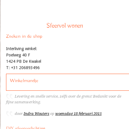
Sfeervol wonen
Zoeken in de shop
Interliving winkel:
Poelweg 40 F
1424 PB De Kwakel
T: +31 206893496
Winkelmandje
Levering en snelle service, zelfs over de grens! Bedankt voor de
fijne samenwerking.
door
Indra Wouters
op
woensdag 18 februari 2015
DIY sfeerverlichting