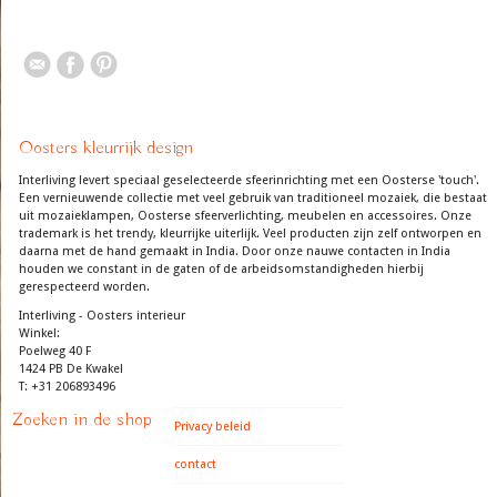
Oosters kleurrijk design
Interliving levert speciaal geselecteerde sfeerinrichting met een Oosterse 'touch'.
Een vernieuwende collectie met veel gebruik van traditioneel mozaiek, die bestaat
uit mozaieklampen, Oosterse sfeerverlichting, meubelen en accessoires. Onze
trademark is het trendy, kleurrijke uiterlijk. Veel producten zijn zelf ontworpen en
daarna met de hand gemaakt in India. Door onze nauwe contacten in India
houden we constant in de gaten of de arbeidsomstandigheden hierbij
gerespecteerd worden.
Interliving - Oosters interieur
Winkel:
Poelweg 40 F
1424 PB De Kwakel
T: +31 206893496
Zoeken in de shop
Privacy beleid
contact