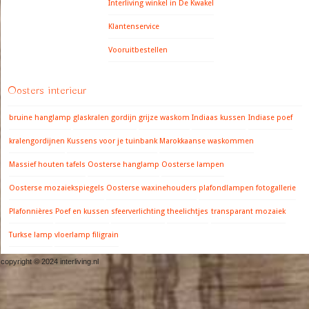
Interliving winkel in De Kwakel
Klantenservice
Vooruitbestellen
Oosters interieur
bruine hanglamp
glaskralen gordijn
grijze waskom
Indiaas kussen
Indiase poef
kralengordijnen
Kussens voor je tuinbank
Marokkaanse waskommen
Massief houten tafels
Oosterse hanglamp
Oosterse lampen
Oosterse mozaiekspiegels
Oosterse waxinehouders
plafondlampen fotogallerie
Plafonnières
Poef en kussen
sfeerverlichting
theelichtjes
transparant mozaiek
Turkse lamp
vloerlamp filigrain
copyright © 2024 interliving.nl