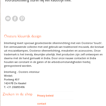
vooruitbestelling sturen wij een kadootje mee.
Oosters kleurrijk design
Interliving levert speciaal geselecteerde sfeerinrichting met een Oosterse 'touch'.
Een vernieuwende collectie met veel gebruik van traditioneel mozaiek, die bestaat
uit mozaieklampen, Oosterse sfeerverlichting, meubelen en accessoires. Onze
trademark is het trendy, kleurrijke uiterlijk. Veel producten zijn zelf ontworpen en
daarna met de hand gemaakt in India. Door onze nauwe contacten in India
houden we constant in de gaten of de arbeidsomstandigheden hierbij
gerespecteerd worden.
Interliving - Oosters interieur
Winkel:
Poelweg 40 F
1424 PB De Kwakel
T: +31 206893496
Zoeken in de shop
Privacy beleid
contact