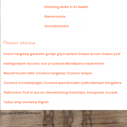
Interliving winkel in De Kwakel
Klantenservice
Vooruitbestellen
Oosters interieur
bruine hanglamp
glaskralen gordijn
grijze waskom
Indiaas kussen
Indiase poef
kralengordijnen
Kussens voor je tuinbank
Marokkaanse waskommen
Massief houten tafels
Oosterse hanglamp
Oosterse lampen
Oosterse mozaiekspiegels
Oosterse waxinehouders
plafondlampen fotogallerie
Plafonnières
Poef en kussen
sfeerverlichting
theelichtjes
transparant mozaiek
Turkse lamp
vloerlamp filigrain
copyright © 2024 interliving.nl