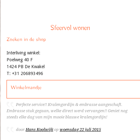
Sfeervol wonen
Zoeken in de shop
Interliving winkel:
Poelweg 40 F
1424 PB De Kwakel
T: +31 206893496
Winkelmandje
Perfecte service!! Kralengordijn & embrasse aangeschaft.
Embrasse stuk gegaan, welke direct werd vervangen!! Geniet nog
steeds elke dag van mijn mooie blauwe kralengordijn!
door
Hans Koolwijk
op
woensdag 22 juli 2015