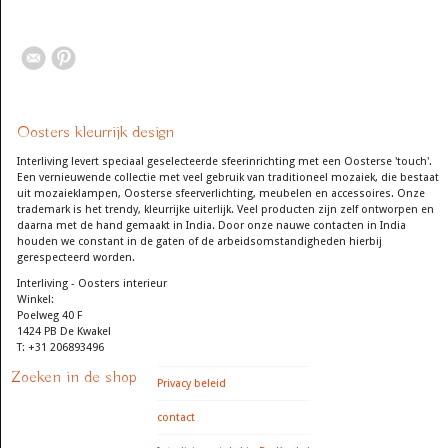
Oosters kleurrijk design
Interliving levert speciaal geselecteerde sfeerinrichting met een Oosterse 'touch'.
Een vernieuwende collectie met veel gebruik van traditioneel mozaiek, die bestaat
uit mozaieklampen, Oosterse sfeerverlichting, meubelen en accessoires. Onze
trademark is het trendy, kleurrijke uiterlijk. Veel producten zijn zelf ontworpen en
daarna met de hand gemaakt in India. Door onze nauwe contacten in India
houden we constant in de gaten of de arbeidsomstandigheden hierbij
gerespecteerd worden.
Interliving - Oosters interieur
Winkel:
Poelweg 40 F
1424 PB De Kwakel
T: +31 206893496
Zoeken in de shop
Privacy beleid
contact