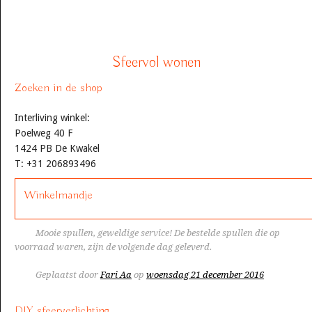
Sfeervol wonen
Zoeken in de shop
Interliving winkel:
Poelweg 40 F
1424 PB De Kwakel
T: +31 206893496
Winkelmandje
Mooie spullen, geweldige service! De bestelde spullen die op
voorraad waren, zijn de volgende dag geleverd.
Geplaatst door
Fari Aa
op
woensdag 21 december 2016
DIY sfeerverlichting