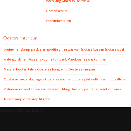
Interliving winkel in De Kwakel
Klantenservice
Vooruitbestellen
Oosters interieur
bruine hanglamp
glaskralen gordijn
grijze waskom
Indiaas kussen
Indiase poef
kralengordijnen
Kussens voor je tuinbank
Marokkaanse waskommen
Massief houten tafels
Oosterse hanglamp
Oosterse lampen
Oosterse mozaiekspiegels
Oosterse waxinehouders
plafondlampen fotogallerie
Plafonnières
Poef en kussen
sfeerverlichting
theelichtjes
transparant mozaiek
Turkse lamp
vloerlamp filigrain
copyright © 2024 interliving.nl