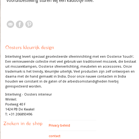
vooruitbestelling sturen wij een kadootje mee.
Oosters kleurrijk design
Interliving levert speciaal geselecteerde sfeerinrichting met een Oosterse 'touch'.
Een vernieuwende collectie met veel gebruik van traditioneel mozaiek, die bestaat
uit mozaieklampen, Oosterse sfeerverlichting, meubelen en accessoires. Onze
trademark is het trendy, kleurrijke uiterlijk. Veel producten zijn zelf ontworpen en
daarna met de hand gemaakt in India. Door onze nauwe contacten in India
houden we constant in de gaten of de arbeidsomstandigheden hierbij
gerespecteerd worden.
Interliving - Oosters interieur
Winkel:
Poelweg 40 F
1424 PB De Kwakel
T: +31 206893496
Zoeken in de shop
Privacy beleid
contact