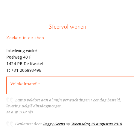
Sfeervol wonen
Zoeken in de shop
Interliving winkel:
Poelweg 40 F
1424 PB De Kwakel
T: +31 206893496
Winkelmandje
Lamp voldoet aan al mijn verwachtingen ! Zondag besteld,
levering België dinsdagmorgen.
M.a.w TOP !👍
Geplaatst door
Peggy Geens
op
Woensdag 15 augustus 2018