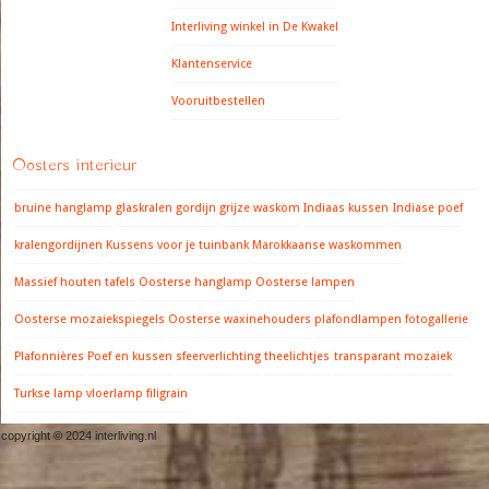
Interliving winkel in De Kwakel
Klantenservice
Vooruitbestellen
Oosters interieur
bruine hanglamp
glaskralen gordijn
grijze waskom
Indiaas kussen
Indiase poef
kralengordijnen
Kussens voor je tuinbank
Marokkaanse waskommen
Massief houten tafels
Oosterse hanglamp
Oosterse lampen
Oosterse mozaiekspiegels
Oosterse waxinehouders
plafondlampen fotogallerie
Plafonnières
Poef en kussen
sfeerverlichting
theelichtjes
transparant mozaiek
Turkse lamp
vloerlamp filigrain
copyright © 2024 interliving.nl