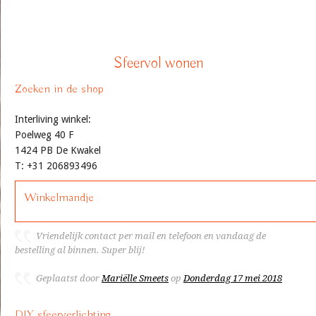
Sfeervol wonen
Zoeken in de shop
Interliving winkel:
Poelweg 40 F
1424 PB De Kwakel
T: +31 206893496
Winkelmandje
Vriendelijk contact per mail en telefoon en vandaag de
bestelling al binnen. Super blij!
Geplaatst door
Mariëlle Smeets
op
Donderdag 17 mei 2018
DIY sfeerverlichting