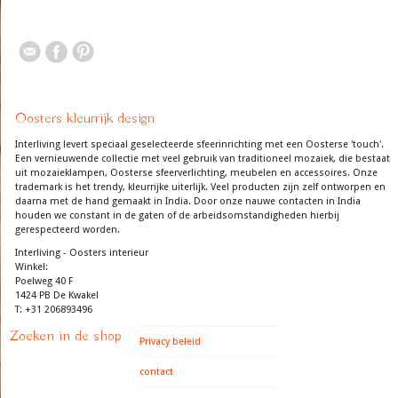
Oosters kleurrijk design
Interliving levert speciaal geselecteerde sfeerinrichting met een Oosterse 'touch'.
Een vernieuwende collectie met veel gebruik van traditioneel mozaiek, die bestaat
uit mozaieklampen, Oosterse sfeerverlichting, meubelen en accessoires. Onze
trademark is het trendy, kleurrijke uiterlijk. Veel producten zijn zelf ontworpen en
daarna met de hand gemaakt in India. Door onze nauwe contacten in India
houden we constant in de gaten of de arbeidsomstandigheden hierbij
gerespecteerd worden.
Interliving - Oosters interieur
Winkel:
Poelweg 40 F
1424 PB De Kwakel
T: +31 206893496
Zoeken in de shop
Privacy beleid
contact