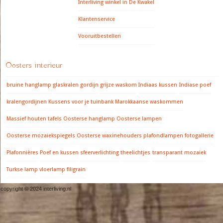
Interliving winkel in De Kwakel
Klantenservice
Vooruitbestellen
Oosters interieur
bruine hanglamp
glaskralen gordijn
grijze waskom
Indiaas kussen
Indiase poef
kralengordijnen
Kussens voor je tuinbank
Marokkaanse waskommen
Massief houten tafels
Oosterse hanglamp
Oosterse lampen
Oosterse mozaiekspiegels
Oosterse waxinehouders
plafondlampen fotogallerie
Plafonnières
Poef en kussen
sfeerverlichting
theelichtjes
transparant mozaiek
Turkse lamp
vloerlamp filigrain
copyright © 2024 interliving.nl