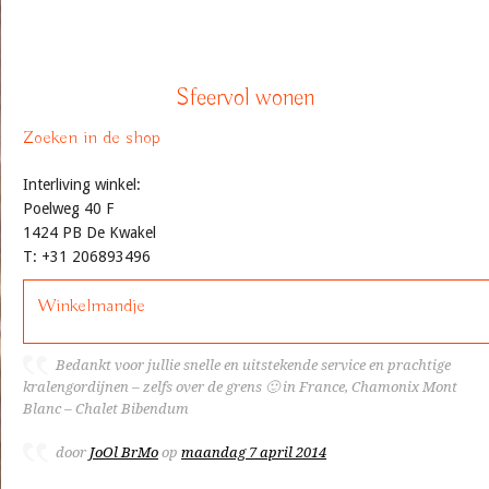
Sfeervol wonen
Zoeken in de shop
Interliving winkel:
Poelweg 40 F
1424 PB De Kwakel
T: +31 206893496
Winkelmandje
Bedankt voor jullie snelle en uitstekende service en prachtige
kralengordijnen – zelfs over de grens 🙂 in France, Chamonix Mont
Blanc – Chalet Bibendum
door
JoOl BrMo
op
maandag 7 april 2014