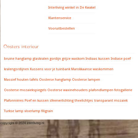
Interliving winkel in De Kwakel
Klantenservice
Vooruitbestellen
Oosters interieur
bruine hanglamp
glaskralen gordijn
grijze waskom
Indiaas kussen
Indiase poef
kralengordijnen
Kussens voor je tuinbank
Marokkaanse waskommen
Massief houten tafels
Oosterse hanglamp
Oosterse lampen
Oosterse mozaiekspiegels
Oosterse waxinehouders
plafondlampen fotogallerie
Plafonnières
Poef en kussen
sfeerverlichting
theelichtjes
transparant mozaiek
Turkse lamp
vloerlamp filigrain
copyright © 2024 interliving.nl