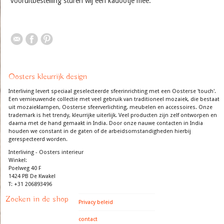
vooruitbestelling sturen wij een kadootje mee.
Oosters kleurrijk design
Interliving levert speciaal geselecteerde sfeerinrichting met een Oosterse 'touch'.
Een vernieuwende collectie met veel gebruik van traditioneel mozaiek, die bestaat
uit mozaieklampen, Oosterse sfeerverlichting, meubelen en accessoires. Onze
trademark is het trendy, kleurrijke uiterlijk. Veel producten zijn zelf ontworpen en
daarna met de hand gemaakt in India. Door onze nauwe contacten in India
houden we constant in de gaten of de arbeidsomstandigheden hierbij
gerespecteerd worden.
Interliving - Oosters interieur
Winkel:
Poelweg 40 F
1424 PB De Kwakel
T: +31 206893496
Zoeken in de shop
Privacy beleid
contact