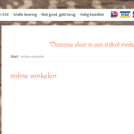
n €50
· Snelle levering
· Niet goed, geld terug
· Veilig bestellen
"Oosterse sfeer in een stijlvol mode
Start
/ online winkelen
online winkelen