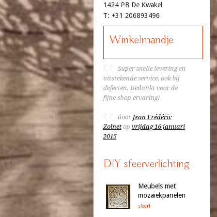
1424 PB De Kwakel
T: +31 206893496
Winkelmandje
Super snelle levering en
uitstekende service, ook bij
defecten. Bedankt voor de
fijne shop ervaring!
door
Jean Frédéric
Zolnet
op
vrijdag 16 januari
2015
DIY sfeerverlichting
Meubels met
mozaiekpanelen
sfeer!