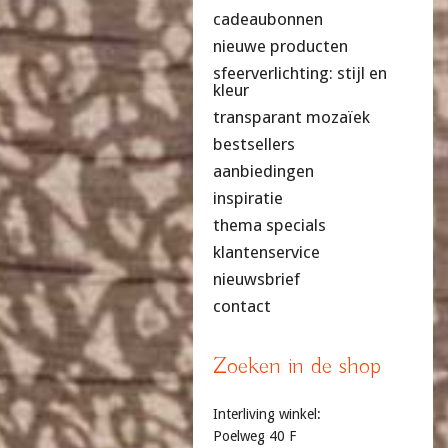
cadeaubonnen
nieuwe producten
sfeerverlichting: stijl en
kleur
transparant mozaïek
bestsellers
aanbiedingen
inspiratie
thema specials
klantenservice
nieuwsbrief
contact
Zoeken in de shop
Interliving winkel:
Poelweg 40 F