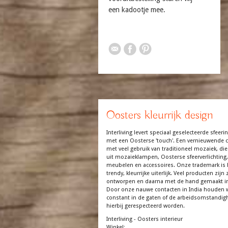
een kadootje mee.
Oosters kleurrijk design
Interliving levert speciaal geselecteerde sfeerin
met een Oosterse 'touch'. Een vernieuwende co
met veel gebruik van traditioneel mozaiek, die
uit mozaieklampen, Oosterse sfeerverlichting,
meubelen en accessoires. Onze trademark is 
trendy, kleurrijke uiterlijk. Veel producten zijn z
ontworpen en daarna met de hand gemaakt in
Door onze nauwe contacten in India houden 
constant in de gaten of de arbeidsomstandi
hierbij gerespecteerd worden.
Interliving - Oosters interieur
Winkel: