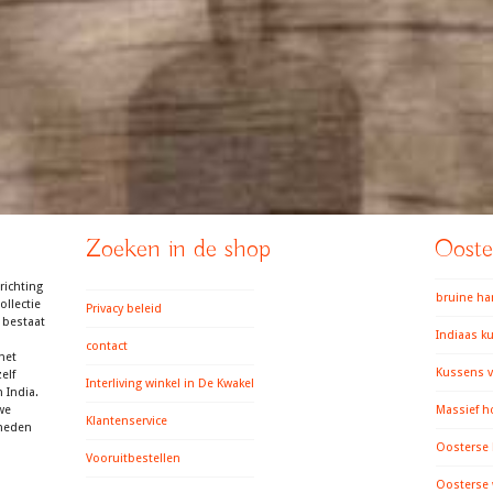
Zoeken in de shop
Ooster
richting
bruine h
llectie
Privacy beleid
 bestaat
Indiaas k
contact
het
Kussens v
elf
Interliving winkel in De Kwakel
 India.
we
Massief h
Klantenservice
gheden
Oosterse
Vooruitbestellen
Oosterse