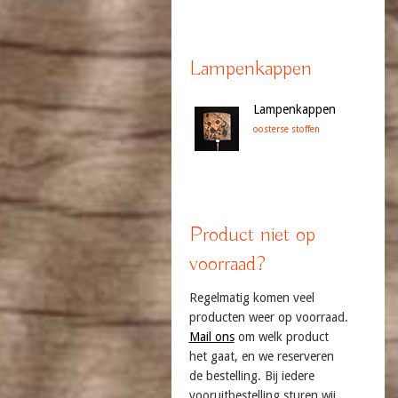
Lampenkappen
Lampenkappen
oosterse stoffen
Product niet op
voorraad?
Regelmatig komen veel
producten weer op voorraad.
Mail ons
om welk product
het gaat, en we reserveren
de bestelling. Bij iedere
vooruitbestelling sturen wij