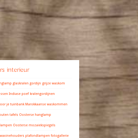
s interieur
anglamp
glaskralen gordijn
grijze waskom
ussen
Indiase poef
kralengordijnen
oor je tuinbank
Marokkaanse waskommen
outen tafels
Oosterse hanglamp
 lampen
Oosterse mozaiekspiegels
 waxinehouders
plafondlampen fotogallerie