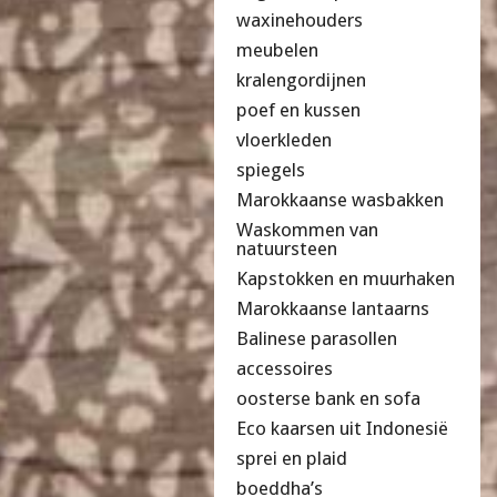
waxinehouders
meubelen
kralengordijnen
poef en kussen
vloerkleden
spiegels
Marokkaanse wasbakken
Waskommen van
natuursteen
Kapstokken en muurhaken
Marokkaanse lantaarns
Balinese parasollen
accessoires
oosterse bank en sofa
Eco kaarsen uit Indonesië
sprei en plaid
boeddha’s