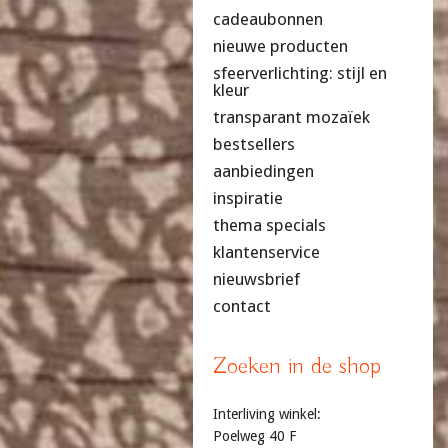
cadeaubonnen
nieuwe producten
sfeerverlichting: stijl en
kleur
transparant mozaïek
bestsellers
aanbiedingen
inspiratie
thema specials
klantenservice
nieuwsbrief
contact
Zoeken in de shop
Interliving winkel:
Poelweg 40 F