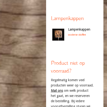
Lampenkappen
Lampenkappen
oosterse stoffen
Product niet op
voorraad?
Regelmatig komen veel
producten weer op voorraad.
Mail ons
om welk product
het gaat, en we reserveren
de bestelling. Bij iedere
vooruitbestelling sturen wij