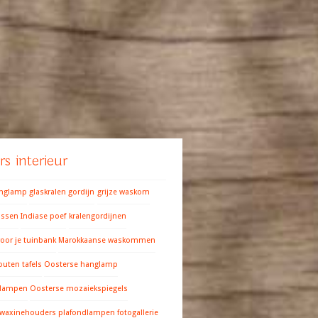
s interieur
anglamp
glaskralen gordijn
grijze waskom
ussen
Indiase poef
kralengordijnen
oor je tuinbank
Marokkaanse waskommen
outen tafels
Oosterse hanglamp
 lampen
Oosterse mozaiekspiegels
 waxinehouders
plafondlampen fotogallerie