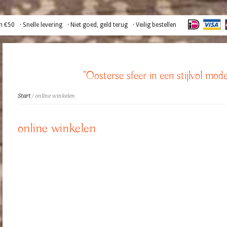
n €50
· Snelle levering
· Niet goed, geld terug
· Veilig bestellen
"Oosterse sfeer in een stijlvol mode
Start
/ online winkelen
online winkelen