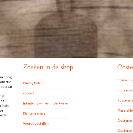
Zoeken in de shop
Ooster
richting
bruine h
llectie
Privacy beleid
 bestaat
Indiaas k
contact
het
Kussens v
elf
Interliving winkel in De Kwakel
 India.
we
Massief h
Klantenservice
gheden
Oosterse
Vooruitbestellen
Oosterse