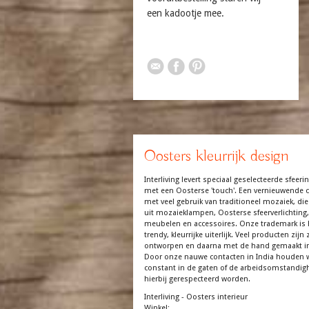
een kadootje mee.
Oosters kleurrijk design
Interliving levert speciaal geselecteerde sfeerin
met een Oosterse 'touch'. Een vernieuwende co
met veel gebruik van traditioneel mozaiek, die
uit mozaieklampen, Oosterse sfeerverlichting,
meubelen en accessoires. Onze trademark is 
trendy, kleurrijke uiterlijk. Veel producten zijn z
ontworpen en daarna met de hand gemaakt in
Door onze nauwe contacten in India houden 
constant in de gaten of de arbeidsomstandi
hierbij gerespecteerd worden.
Interliving - Oosters interieur
Winkel: