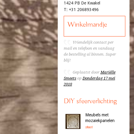
1424 PB De Kwakel
T: +31 206893496
Winkelmandje
Vriendelijk contact per
mail en telefoon en vandaag
de bestelling al binnen. Super
blij!
Geplaatst door
Mariëlle
Smeets
op
Donderdag 17 mei
2018
DIY sfeerverlichting
Meubels met
mozaiekpanelen
sfeer!