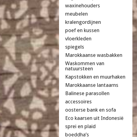
waxinehouders
meubelen
kralengordijnen
poef en kussen
vloerkleden
spiegels
Marokkaanse wasbakken
Waskommen van
natuursteen
Kapstokken en muurhaken
Marokkaanse lantaarns
Balinese parasollen
accessoires
oosterse bank en sofa
Eco kaarsen uit Indonesië
sprei en plaid
boeddha’s