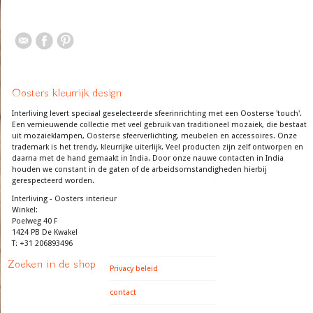
Oosters kleurrijk design
Interliving levert speciaal geselecteerde sfeerinrichting met een Oosterse 'touch'.
Een vernieuwende collectie met veel gebruik van traditioneel mozaiek, die bestaat
uit mozaieklampen, Oosterse sfeerverlichting, meubelen en accessoires. Onze
trademark is het trendy, kleurrijke uiterlijk. Veel producten zijn zelf ontworpen en
daarna met de hand gemaakt in India. Door onze nauwe contacten in India
houden we constant in de gaten of de arbeidsomstandigheden hierbij
gerespecteerd worden.
Interliving - Oosters interieur
Winkel:
Poelweg 40 F
1424 PB De Kwakel
T: +31 206893496
Zoeken in de shop
Privacy beleid
contact