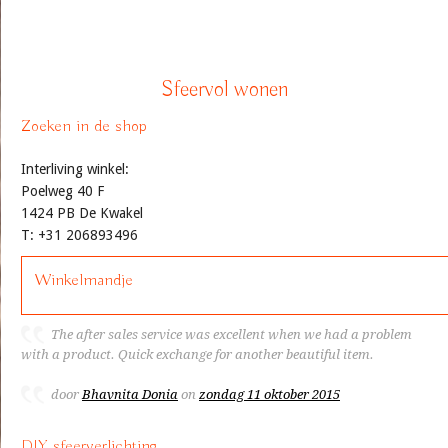
Sfeervol wonen
Zoeken in de shop
Interliving winkel:
Poelweg 40 F
1424 PB De Kwakel
T: +31 206893496
Winkelmandje
The after sales service was excellent when we had a problem
with a product. Quick exchange for another beautiful item.
door
Bhavnita Donia
on
zondag 11 oktober 2015
DIY sfeerverlichting