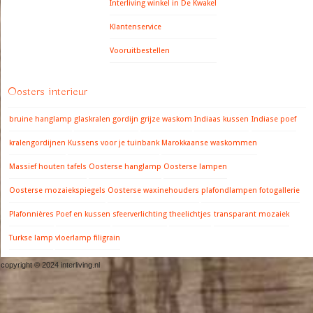
Interliving winkel in De Kwakel
Klantenservice
Vooruitbestellen
Oosters interieur
bruine hanglamp
glaskralen gordijn
grijze waskom
Indiaas kussen
Indiase poef
kralengordijnen
Kussens voor je tuinbank
Marokkaanse waskommen
Massief houten tafels
Oosterse hanglamp
Oosterse lampen
Oosterse mozaiekspiegels
Oosterse waxinehouders
plafondlampen fotogallerie
Plafonnières
Poef en kussen
sfeerverlichting
theelichtjes
transparant mozaiek
Turkse lamp
vloerlamp filigrain
copyright © 2024 interliving.nl