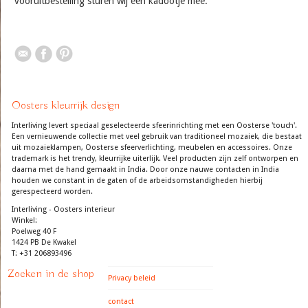
vooruitbestelling sturen wij een kadootje mee.
Oosters kleurrijk design
Interliving levert speciaal geselecteerde sfeerinrichting met een Oosterse 'touch'.
Een vernieuwende collectie met veel gebruik van traditioneel mozaiek, die bestaat
uit mozaieklampen, Oosterse sfeerverlichting, meubelen en accessoires. Onze
trademark is het trendy, kleurrijke uiterlijk. Veel producten zijn zelf ontworpen en
daarna met de hand gemaakt in India. Door onze nauwe contacten in India
houden we constant in de gaten of de arbeidsomstandigheden hierbij
gerespecteerd worden.
Interliving - Oosters interieur
Winkel:
Poelweg 40 F
1424 PB De Kwakel
T: +31 206893496
Zoeken in de shop
Privacy beleid
contact