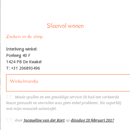
Sfeervol wonen
Zoeken in de shop
Interliving winkel:
Poelweg 40 F
1424 PB De Kwakel
T: +31 206893496
Winkelmandje
Mooie spullen en een geweldige service! Ik had een verkeerde
keuze gemaakt en omruilen was geen enkel probleem. Nu superblij
met mijn mozaïek salontafel.
door
Jacqueline van der Kort
op
dinsdag 28 februari 2017