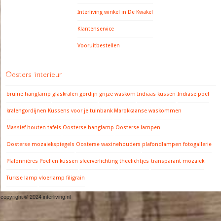
Interliving winkel in De Kwakel
Klantenservice
Vooruitbestellen
Oosters interieur
bruine hanglamp
glaskralen gordijn
grijze waskom
Indiaas kussen
Indiase poef
kralengordijnen
Kussens voor je tuinbank
Marokkaanse waskommen
Massief houten tafels
Oosterse hanglamp
Oosterse lampen
Oosterse mozaiekspiegels
Oosterse waxinehouders
plafondlampen fotogallerie
Plafonnières
Poef en kussen
sfeerverlichting
theelichtjes
transparant mozaiek
Turkse lamp
vloerlamp filigrain
copyright © 2024 interliving.nl