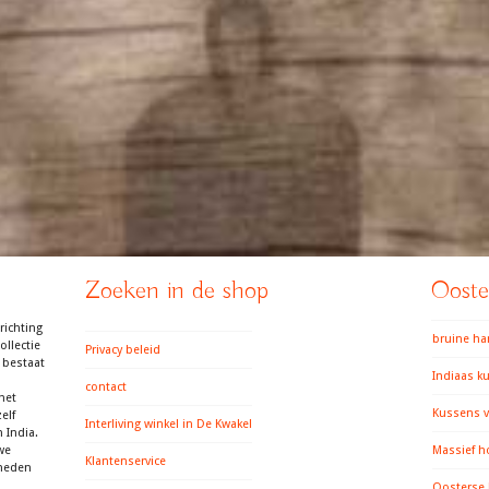
Zoeken in de shop
Ooster
richting
bruine h
llectie
Privacy beleid
 bestaat
Indiaas k
contact
het
Kussens v
elf
Interliving winkel in De Kwakel
 India.
we
Massief h
Klantenservice
gheden
Oosterse