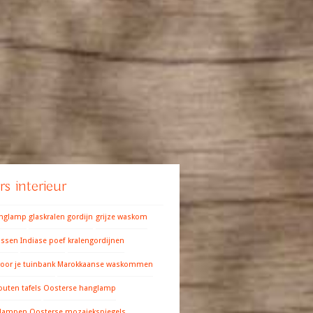
s interieur
anglamp
glaskralen gordijn
grijze waskom
ussen
Indiase poef
kralengordijnen
oor je tuinbank
Marokkaanse waskommen
outen tafels
Oosterse hanglamp
 lampen
Oosterse mozaiekspiegels