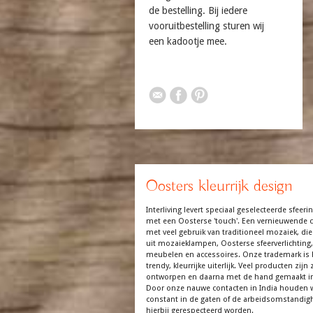
de bestelling. Bij iedere
vooruitbestelling sturen wij
een kadootje mee.
Oosters kleurrijk design
Interliving levert speciaal geselecteerde sfeerin
met een Oosterse 'touch'. Een vernieuwende co
met veel gebruik van traditioneel mozaiek, die
uit mozaieklampen, Oosterse sfeerverlichting,
meubelen en accessoires. Onze trademark is 
trendy, kleurrijke uiterlijk. Veel producten zijn z
ontworpen en daarna met de hand gemaakt in
Door onze nauwe contacten in India houden 
constant in de gaten of de arbeidsomstandi
hierbij gerespecteerd worden.