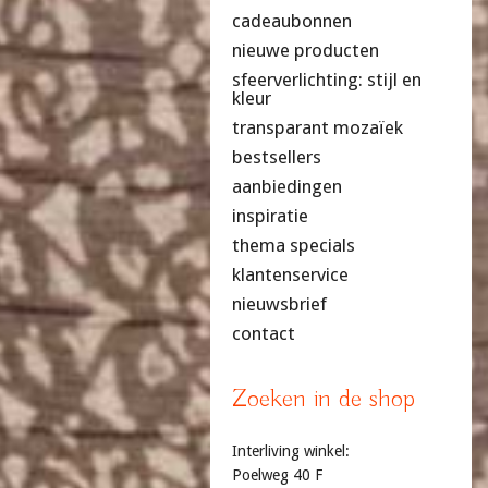
cadeaubonnen
nieuwe producten
sfeerverlichting: stijl en
kleur
transparant mozaïek
bestsellers
aanbiedingen
inspiratie
thema specials
klantenservice
nieuwsbrief
contact
Zoeken in de shop
Interliving winkel:
Poelweg 40 F