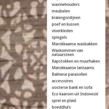
waxinehouders
meubelen
kralengordijnen
poef en kussen
vloerkleden
spiegels
Marokkaanse wasbakken
Waskommen van
natuursteen
Kapstokken en muurhaken
Marokkaanse lantaarns
Balinese parasollen
accessoires
oosterse bank en sofa
Eco kaarsen uit Indonesië
sprei en plaid
boeddha’s