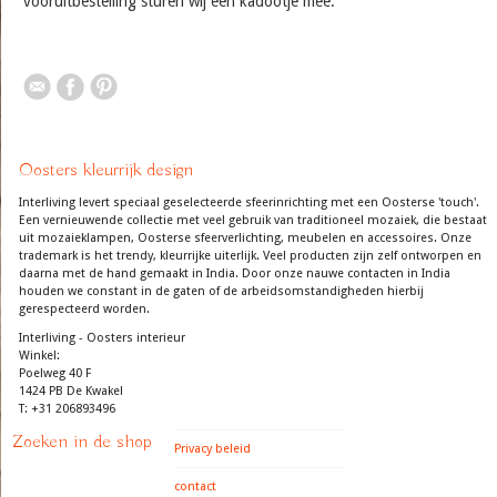
vooruitbestelling sturen wij een kadootje mee.
Oosters kleurrijk design
Interliving levert speciaal geselecteerde sfeerinrichting met een Oosterse 'touch'.
Een vernieuwende collectie met veel gebruik van traditioneel mozaiek, die bestaat
uit mozaieklampen, Oosterse sfeerverlichting, meubelen en accessoires. Onze
trademark is het trendy, kleurrijke uiterlijk. Veel producten zijn zelf ontworpen en
daarna met de hand gemaakt in India. Door onze nauwe contacten in India
houden we constant in de gaten of de arbeidsomstandigheden hierbij
gerespecteerd worden.
Interliving - Oosters interieur
Winkel:
Poelweg 40 F
1424 PB De Kwakel
T: +31 206893496
Zoeken in de shop
Privacy beleid
contact