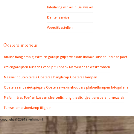
Interliving winkel in De Kwakel
Klantenservice
Vooruitbestellen
Oosters interieur
bruine hanglamp
glaskralen gordijn
grijze waskom
Indiaas kussen
Indiase poef
kralengordijnen
Kussens voor je tuinbank
Marokkaanse waskommen
Massief houten tafels
Oosterse hanglamp
Oosterse lampen
Oosterse mozaiekspiegels
Oosterse waxinehouders
plafondlampen fotogallerie
Plafonnières
Poef en kussen
sfeerverlichting
theelichtjes
transparant mozaiek
Turkse lamp
vloerlamp filigrain
copyright © 2024 interliving.nl