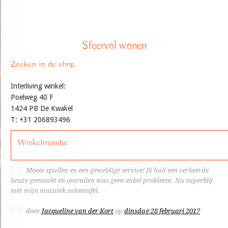
Sfeervol wonen
Zoeken in de shop
Interliving winkel:
Poelweg 40 F
1424 PB De Kwakel
T: +31 206893496
Winkelmandje
Mooie spullen en een geweldige service! Ik had een verkeerde
keuze gemaakt en omruilen was geen enkel probleem. Nu superblij
met mijn mozaïek salontafel.
door
Jacqueline van der Kort
op
dinsdag 28 februari 2017