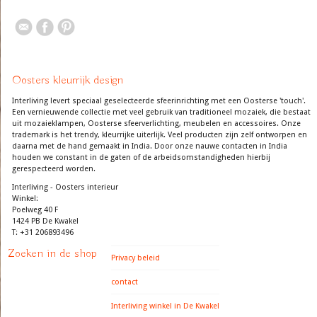
Oosters kleurrijk design
Interliving levert speciaal geselecteerde sfeerinrichting met een Oosterse 'touch'.
Een vernieuwende collectie met veel gebruik van traditioneel mozaiek, die bestaat
uit mozaieklampen, Oosterse sfeerverlichting, meubelen en accessoires. Onze
trademark is het trendy, kleurrijke uiterlijk. Veel producten zijn zelf ontworpen en
daarna met de hand gemaakt in India. Door onze nauwe contacten in India
houden we constant in de gaten of de arbeidsomstandigheden hierbij
gerespecteerd worden.
Interliving - Oosters interieur
Winkel:
Poelweg 40 F
1424 PB De Kwakel
T: +31 206893496
Zoeken in de shop
Privacy beleid
contact
Interliving winkel in De Kwakel