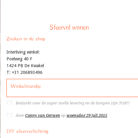
Sfeervol wonen
Zoeken in de shop
Interliving winkel:
Poelweg 40 F
1424 PB De Kwakel
T: +31 206893496
Winkelmandje
Bedankt voor de super snelle levering en de lampen zijn TOP!!
door
Conny van Gerwen
op
woensdag 29 juli 2015
DIY sfeerverlichting