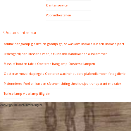
Klantenservice
Vooruitbestellen
Oosters interieur
bruine hanglamp
glaskralen gordijn
grijze waskom
Indiaas kussen
Indiase poef
kralengordijnen
Kussens voor je tuinbank
Marokkaanse waskommen
Massief houten tafels
Oosterse hanglamp
Oosterse lampen
Oosterse mozaiekspiegels
Oosterse waxinehouders
plafondlampen fotogallerie
Plafonnières
Poef en kussen
sfeerverlichting
theelichtjes
transparant mozaiek
Turkse lamp
vloerlamp filigrain
copyright © 2024 interliving.nl