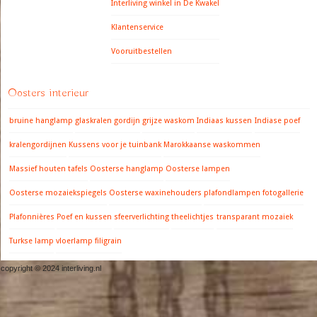
Interliving winkel in De Kwakel
Klantenservice
Vooruitbestellen
Oosters interieur
bruine hanglamp
glaskralen gordijn
grijze waskom
Indiaas kussen
Indiase poef
kralengordijnen
Kussens voor je tuinbank
Marokkaanse waskommen
Massief houten tafels
Oosterse hanglamp
Oosterse lampen
Oosterse mozaiekspiegels
Oosterse waxinehouders
plafondlampen fotogallerie
Plafonnières
Poef en kussen
sfeerverlichting
theelichtjes
transparant mozaiek
Turkse lamp
vloerlamp filigrain
copyright © 2024 interliving.nl