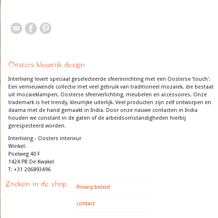
Oosters kleurrijk design
Interliving levert speciaal geselecteerde sfeerinrichting met een Oosterse 'touch'.
Een vernieuwende collectie met veel gebruik van traditioneel mozaiek, die bestaat
uit mozaieklampen, Oosterse sfeerverlichting, meubelen en accessoires. Onze
trademark is het trendy, kleurrijke uiterlijk. Veel producten zijn zelf ontworpen en
daarna met de hand gemaakt in India. Door onze nauwe contacten in India
houden we constant in de gaten of de arbeidsomstandigheden hierbij
gerespecteerd worden.
Interliving - Oosters interieur
Winkel:
Poelweg 40 F
1424 PB De Kwakel
T: +31 206893496
Zoeken in de shop
Privacy beleid
contact