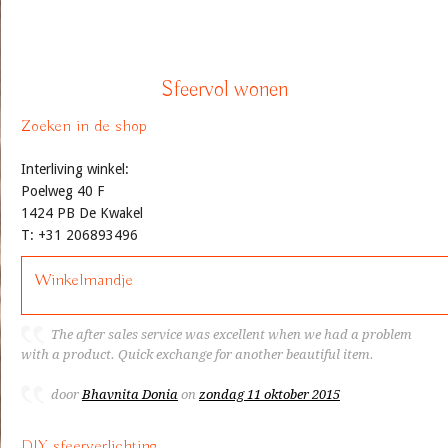
Sfeervol wonen
Zoeken in de shop
Interliving winkel:
Poelweg 40 F
1424 PB De Kwakel
T: +31 206893496
Winkelmandje
The after sales service was excellent when we had a problem
with a product. Quick exchange for another beautiful item.
door
Bhavnita Donia
on
zondag 11 oktober 2015
DIY sfeerverlichting