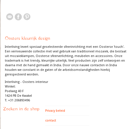
Oosters kleurrijk design
Interliving levert speciaal geselecteerde sfeerinrichting met een Oosterse 'touch'.
Een vernieuwende collectie met veel gebruik van traditioneel mozaiek, die bestaat
uit mozaieklampen, Oosterse sfeerverlichting, meubelen en accessoires. Onze
trademark is het trendy, kleurrijke uiterlijk. Veel producten zijn zelf ontworpen en
daarna met de hand gemaakt in India. Door onze nauwe contacten in India
houden we constant in de gaten of de arbeidsomstandigheden hierbij
gerespecteerd worden.
Interliving - Oosters interieur
Winkel:
Poelweg 40 F
1424 PB De Kwakel
T: +31 206893496
Zoeken in de shop
Privacy beleid
contact