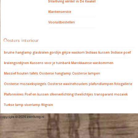
Interliving winkel in De Kwakel
Klantenservice
Vooruitbestellen
Oosters interieur
bruine hanglamp
glaskralen gordijn
grijze waskom
Indiaas kussen
Indiase poef
kralengordijnen
Kussens voor je tuinbank
Marokkaanse waskommen
Massief houten tafels
Oosterse hanglamp
Oosterse lampen
Oosterse mozaiekspiegels
Oosterse waxinehouders
plafondlampen fotogallerie
Plafonnières
Poef en kussen
sfeerverlichting
theelichtjes
transparant mozaiek
Turkse lamp
vloerlamp filigrain
copyright © 2024 interliving.nl