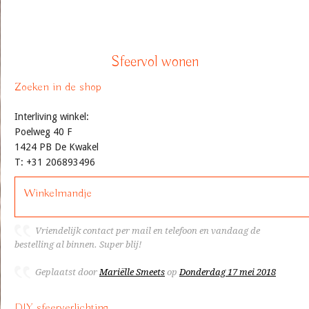
Sfeervol wonen
Zoeken in de shop
Interliving winkel:
Poelweg 40 F
1424 PB De Kwakel
T: +31 206893496
Winkelmandje
Vriendelijk contact per mail en telefoon en vandaag de
bestelling al binnen. Super blij!
Geplaatst door
Mariëlle Smeets
op
Donderdag 17 mei 2018
DIY sfeerverlichting