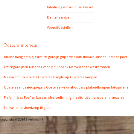
Interliving winkel in De Kwakel
Klantenservice
Vooruitbestellen
Oosters interieur
bruine hanglamp
glaskralen gordijn
grijze waskom
Indiaas kussen
Indiase poef
kralengordijnen
Kussens voor je tuinbank
Marokkaanse waskommen
Massief houten tafels
Oosterse hanglamp
Oosterse lampen
Oosterse mozaiekspiegels
Oosterse waxinehouders
plafondlampen fotogallerie
Plafonnières
Poef en kussen
sfeerverlichting
theelichtjes
transparant mozaiek
Turkse lamp
vloerlamp filigrain
copyright © 2024 interliving.nl