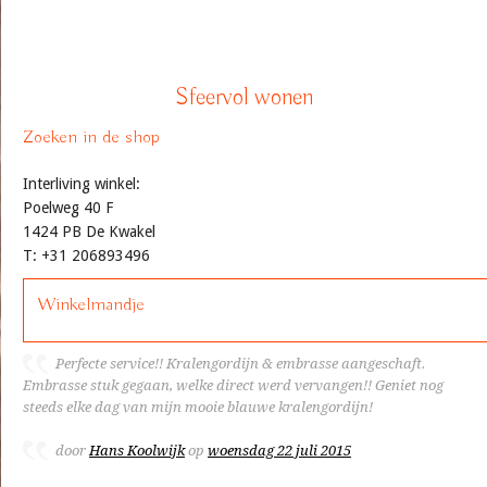
Sfeervol wonen
Zoeken in de shop
Interliving winkel:
Poelweg 40 F
1424 PB De Kwakel
T: +31 206893496
Winkelmandje
Perfecte service!! Kralengordijn & embrasse aangeschaft.
Embrasse stuk gegaan, welke direct werd vervangen!! Geniet nog
steeds elke dag van mijn mooie blauwe kralengordijn!
door
Hans Koolwijk
op
woensdag 22 juli 2015