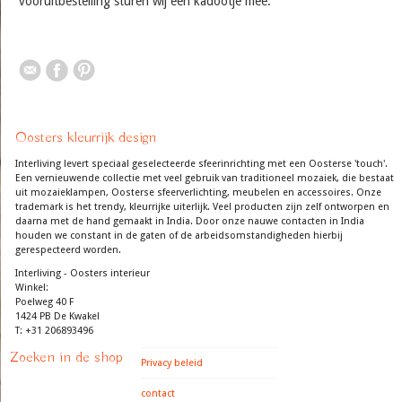
vooruitbestelling sturen wij een kadootje mee.
Oosters kleurrijk design
Interliving levert speciaal geselecteerde sfeerinrichting met een Oosterse 'touch'.
Een vernieuwende collectie met veel gebruik van traditioneel mozaiek, die bestaat
uit mozaieklampen, Oosterse sfeerverlichting, meubelen en accessoires. Onze
trademark is het trendy, kleurrijke uiterlijk. Veel producten zijn zelf ontworpen en
daarna met de hand gemaakt in India. Door onze nauwe contacten in India
houden we constant in de gaten of de arbeidsomstandigheden hierbij
gerespecteerd worden.
Interliving - Oosters interieur
Winkel:
Poelweg 40 F
1424 PB De Kwakel
T: +31 206893496
Zoeken in de shop
Privacy beleid
contact