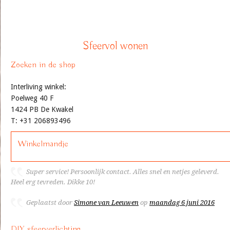
Sfeervol wonen
Zoeken in de shop
Interliving winkel:
Poelweg 40 F
1424 PB De Kwakel
T: +31 206893496
Winkelmandje
Super service! Persoonlijk contact. Alles snel en netjes geleverd.
Heel erg tevreden. Dikke 10!
Geplaatst door
Simone van Leeuwen
op
maandag 6 juni 2016
DIY sfeerverlichting