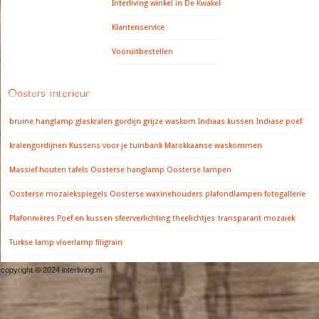
Interliving winkel in De Kwakel
Klantenservice
Vooruitbestellen
Oosters interieur
bruine hanglamp
glaskralen gordijn
grijze waskom
Indiaas kussen
Indiase poef
kralengordijnen
Kussens voor je tuinbank
Marokkaanse waskommen
Massief houten tafels
Oosterse hanglamp
Oosterse lampen
Oosterse mozaiekspiegels
Oosterse waxinehouders
plafondlampen fotogallerie
Plafonnières
Poef en kussen
sfeerverlichting
theelichtjes
transparant mozaiek
Turkse lamp
vloerlamp filigrain
copyright © 2024 interliving.nl