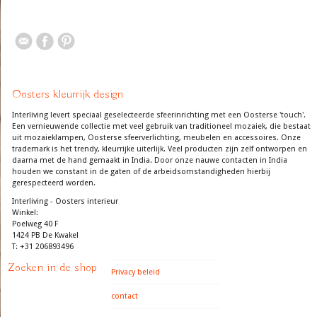
Oosters kleurrijk design
Interliving levert speciaal geselecteerde sfeerinrichting met een Oosterse 'touch'.
Een vernieuwende collectie met veel gebruik van traditioneel mozaiek, die bestaat
uit mozaieklampen, Oosterse sfeerverlichting, meubelen en accessoires. Onze
trademark is het trendy, kleurrijke uiterlijk. Veel producten zijn zelf ontworpen en
daarna met de hand gemaakt in India. Door onze nauwe contacten in India
houden we constant in de gaten of de arbeidsomstandigheden hierbij
gerespecteerd worden.
Interliving - Oosters interieur
Winkel:
Poelweg 40 F
1424 PB De Kwakel
T: +31 206893496
Zoeken in de shop
Privacy beleid
contact