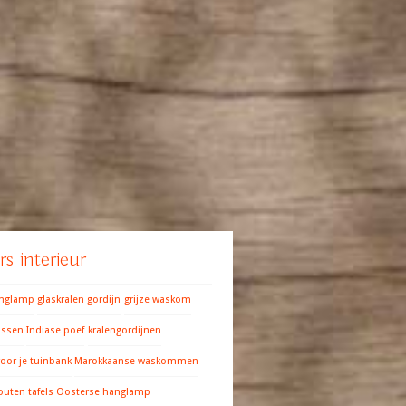
s interieur
anglamp
glaskralen gordijn
grijze waskom
ussen
Indiase poef
kralengordijnen
oor je tuinbank
Marokkaanse waskommen
outen tafels
Oosterse hanglamp