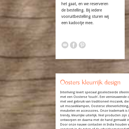
het gaat, en we reserveren
de bestelling. Bij iedere
vooruitbestelling sturen wij
een kadootje mee.
Oosters kleurrijk design
Interliving levert speciaal geselecteerde sfeerin
met een Oosterse 'touch'. Een vernieuwende co
met veel gebruik van traditioneel mozaiek, die
uit mozaieklampen, Oosterse sfeerverlichting,
meubelen en accessoires. Onze trademark is 
trendy, kleurrijke uiterlijk. Veel producten zijn z
ontworpen en daarna met de hand gemaakt in
Door onze nauwe contacten in India houden 