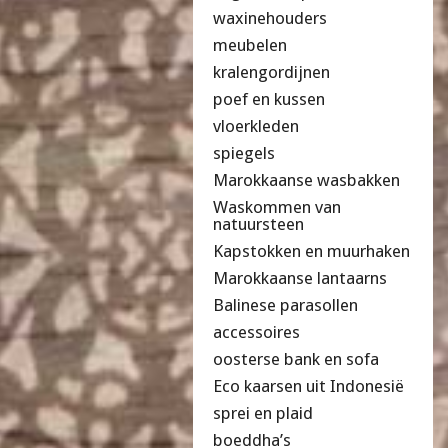
waxinehouders
meubelen
kralengordijnen
poef en kussen
vloerkleden
spiegels
Marokkaanse wasbakken
Waskommen van
natuursteen
Kapstokken en muurhaken
Marokkaanse lantaarns
Balinese parasollen
accessoires
oosterse bank en sofa
Eco kaarsen uit Indonesië
sprei en plaid
boeddha’s