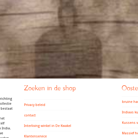
Zoeken in de shop
Ooster
richting
bruine h
llectie
Privacy beleid
 bestaat
Indiaas k
contact
het
Kussens v
elf
Interliving winkel in De Kwakel
 India.
we
Massief h
Klantenservice