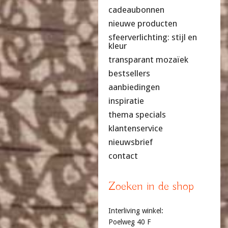
cadeaubonnen
nieuwe producten
sfeerverlichting: stijl en
kleur
transparant mozaïek
bestsellers
aanbiedingen
inspiratie
thema specials
klantenservice
nieuwsbrief
contact
Zoeken in de shop
Interliving winkel:
Poelweg 40 F