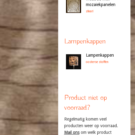
mozaiekpanelen
sfeer!
Lampenkappen
Lampenkappen
oosterse stoffen
Product niet op
voorraad?
Regelmatig komen veel
producten weer op voorraad.
Mail ons
om welk product