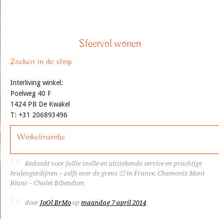
Sfeervol wonen
Zoeken in de shop
Interliving winkel:
Poelweg 40 F
1424 PB De Kwakel
T: +31 206893496
Winkelmandje
Bedankt voor jullie snelle en uitstekende service en prachtige
kralengordijnen – zelfs over de grens 🙂 in France, Chamonix Mont
Blanc – Chalet Bibendum
door
JoOl BrMo
op
maandag 7 april 2014