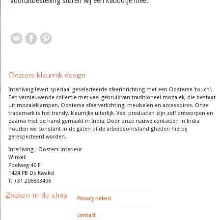
vooruitbestelling sturen wij een kadootje mee.
Oosters kleurrijk design
Interliving levert speciaal geselecteerde sfeerinrichting met een Oosterse 'touch'.
Een vernieuwende collectie met veel gebruik van traditioneel mozaiek, die bestaat
uit mozaieklampen, Oosterse sfeerverlichting, meubelen en accessoires. Onze
trademark is het trendy, kleurrijke uiterlijk. Veel producten zijn zelf ontworpen en
daarna met de hand gemaakt in India. Door onze nauwe contacten in India
houden we constant in de gaten of de arbeidsomstandigheden hierbij
gerespecteerd worden.
Interliving - Oosters interieur
Winkel:
Poelweg 40 F
1424 PB De Kwakel
T: +31 206893496
Zoeken in de shop
Privacy beleid
contact