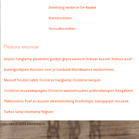
Interliving winkel in De Kwakel
Klantenservice
Vooruitbestellen
Oosters interieur
bruine hanglamp
glaskralen gordijn
grijze waskom
Indiaas kussen
Indiase poef
kralengordijnen
Kussens voor je tuinbank
Marokkaanse waskommen
Massief houten tafels
Oosterse hanglamp
Oosterse lampen
Oosterse mozaiekspiegels
Oosterse waxinehouders
plafondlampen fotogallerie
Plafonnières
Poef en kussen
sfeerverlichting
theelichtjes
transparant mozaiek
Turkse lamp
vloerlamp filigrain
copyright © 2024 interliving.nl