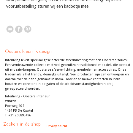
vooruitbestelling sturen wij een kadootje mee.
Oosters kleurrijk design
Interliving levert speciaal geselecteerde sfeerinrichting met een Oosterse 'touch'.
Een vernieuwende collectie met veel gebruik van traditioneel mozaiek, die bestaat
uit mozaieklampen, Oosterse sfeerverlichting, meubelen en accessoires. Onze
trademark is het trendy, kleurrijke uiterlijk. Veel producten zijn zelf ontworpen en
daarna met de hand gemaakt in India. Door onze nauwe contacten in India
houden we constant in de gaten of de arbeidsomstandigheden hierbij
gerespecteerd worden.
Interliving - Oosters interieur
Winkel:
Poelweg 40 F
1424 PB De Kwakel
T: +31 206893496
Zoeken in de shop
Privacy beleid