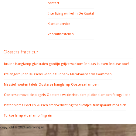
contact
Interliving winkel in De Kwakel
Klantenservice
Vooruitbestellen
Oosters interieur
bruine hanglamp
glaskralen gordijn
grijze waskom
Indiaas kussen
Indiase poef
kralengordijnen
Kussens voor je tuinbank
Marokkaanse waskommen
Massief houten tafels
Oosterse hanglamp
Oosterse lampen
Oosterse mozaiekspiegels
Oosterse waxinehouders
plafondlampen fotogallerie
Plafonnières
Poef en kussen
sfeerverlichting
theelichtjes
transparant mozaiek
Turkse lamp
vloerlamp filigrain
copyright © 2024 interliving.nl