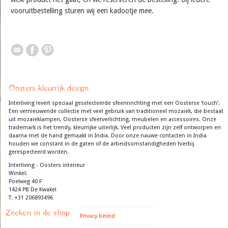
vooruitbestelling sturen wij een kadootje mee.
Oosters kleurrijk design
Interliving levert speciaal geselecteerde sfeerinrichting met een Oosterse 'touch'.
Een vernieuwende collectie met veel gebruik van traditioneel mozaiek, die bestaat
uit mozaieklampen, Oosterse sfeerverlichting, meubelen en accessoires. Onze
trademark is het trendy, kleurrijke uiterlijk. Veel producten zijn zelf ontworpen en
daarna met de hand gemaakt in India. Door onze nauwe contacten in India
houden we constant in de gaten of de arbeidsomstandigheden hierbij
gerespecteerd worden.
Interliving - Oosters interieur
Winkel:
Poelweg 40 F
1424 PB De Kwakel
T: +31 206893496
Zoeken in de shop
Privacy beleid