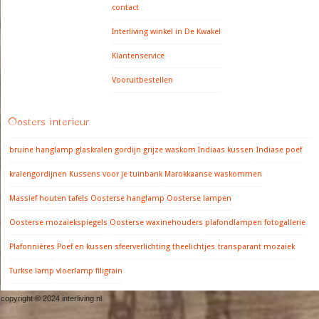
contact
Interliving winkel in De Kwakel
Klantenservice
Vooruitbestellen
Oosters interieur
bruine hanglamp
glaskralen gordijn
grijze waskom
Indiaas kussen
Indiase poef
kralengordijnen
Kussens voor je tuinbank
Marokkaanse waskommen
Massief houten tafels
Oosterse hanglamp
Oosterse lampen
Oosterse mozaiekspiegels
Oosterse waxinehouders
plafondlampen fotogallerie
Plafonnières
Poef en kussen
sfeerverlichting
theelichtjes
transparant mozaiek
Turkse lamp
vloerlamp filigrain
copyright © 2024 interliving.nl