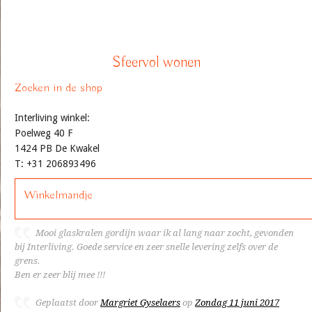
Sfeervol wonen
Zoeken in de shop
Interliving winkel:
Poelweg 40 F
1424 PB De Kwakel
T: +31 206893496
Winkelmandje
Mooi glaskralen gordijn waar ik al lang naar zocht, gevonden
bij Interliving. Goede service en zeer snelle levering zelfs over de
grens.
Ben er zeer blij mee !!!
Geplaatst door
Margriet Gyselaers
op
Zondag 11 juni 2017