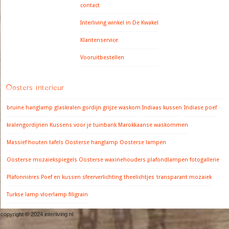
contact
Interliving winkel in De Kwakel
Klantenservice
Vooruitbestellen
Oosters interieur
bruine hanglamp
glaskralen gordijn
grijze waskom
Indiaas kussen
Indiase poef
kralengordijnen
Kussens voor je tuinbank
Marokkaanse waskommen
Massief houten tafels
Oosterse hanglamp
Oosterse lampen
Oosterse mozaiekspiegels
Oosterse waxinehouders
plafondlampen fotogallerie
Plafonnières
Poef en kussen
sfeerverlichting
theelichtjes
transparant mozaiek
Turkse lamp
vloerlamp filigrain
copyright © 2024 interliving.nl