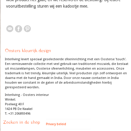
vooruitbestelling sturen wij een kadootje mee.
Oosters kleurrijk design
Interliving levert speciaal geselecteerde sfeerinrichting met een Oosterse 'touch'.
Een vernieuwende collectie met veel gebruik van traditioneel mozaiek, die bestaat
uit mozaieklampen, Oosterse sfeerverlichting, meubelen en accessoires. Onze
trademark is het trendy, kleurrijke uiterlijk. Veel producten zijn zelf ontworpen en
daarna met de hand gemaakt in India. Door onze nauwe contacten in India
houden we constant in de gaten of de arbeidsomstandigheden hierbij
gerespecteerd worden.
Interliving - Oosters interieur
Winkel:
Poelweg 40 F
1424 PB De Kwakel
T: +31 206893496
Zoeken in de shop
Privacy beleid