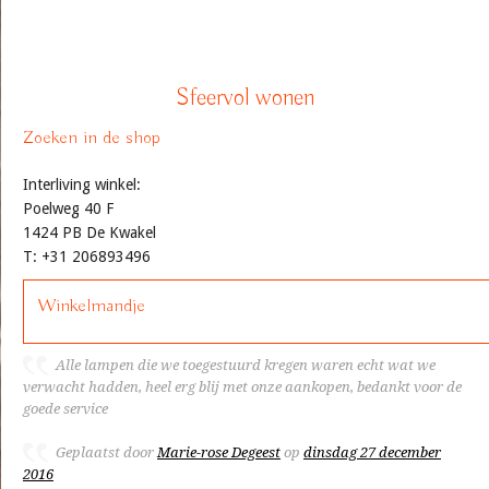
Sfeervol wonen
Zoeken in de shop
Interliving winkel:
Poelweg 40 F
1424 PB De Kwakel
T: +31 206893496
Winkelmandje
Alle lampen die we toegestuurd kregen waren echt wat we
verwacht hadden, heel erg blij met onze aankopen, bedankt voor de
goede service
Geplaatst door
Marie-rose Degeest
op
dinsdag 27 december
2016