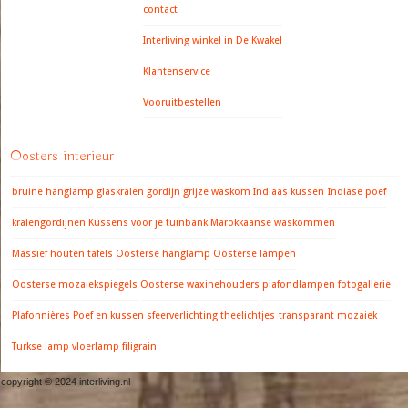
contact
Interliving winkel in De Kwakel
Klantenservice
Vooruitbestellen
Oosters interieur
bruine hanglamp
glaskralen gordijn
grijze waskom
Indiaas kussen
Indiase poef
kralengordijnen
Kussens voor je tuinbank
Marokkaanse waskommen
Massief houten tafels
Oosterse hanglamp
Oosterse lampen
Oosterse mozaiekspiegels
Oosterse waxinehouders
plafondlampen fotogallerie
Plafonnières
Poef en kussen
sfeerverlichting
theelichtjes
transparant mozaiek
Turkse lamp
vloerlamp filigrain
copyright © 2024 interliving.nl