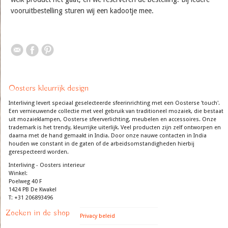
vooruitbestelling sturen wij een kadootje mee.
Oosters kleurrijk design
Interliving levert speciaal geselecteerde sfeerinrichting met een Oosterse 'touch'.
Een vernieuwende collectie met veel gebruik van traditioneel mozaiek, die bestaat
uit mozaieklampen, Oosterse sfeerverlichting, meubelen en accessoires. Onze
trademark is het trendy, kleurrijke uiterlijk. Veel producten zijn zelf ontworpen en
daarna met de hand gemaakt in India. Door onze nauwe contacten in India
houden we constant in de gaten of de arbeidsomstandigheden hierbij
gerespecteerd worden.
Interliving - Oosters interieur
Winkel:
Poelweg 40 F
1424 PB De Kwakel
T: +31 206893496
Zoeken in de shop
Privacy beleid