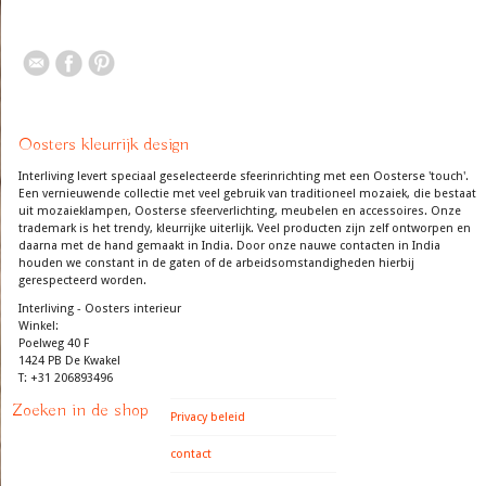
Oosters kleurrijk design
Interliving levert speciaal geselecteerde sfeerinrichting met een Oosterse 'touch'.
Een vernieuwende collectie met veel gebruik van traditioneel mozaiek, die bestaat
uit mozaieklampen, Oosterse sfeerverlichting, meubelen en accessoires. Onze
trademark is het trendy, kleurrijke uiterlijk. Veel producten zijn zelf ontworpen en
daarna met de hand gemaakt in India. Door onze nauwe contacten in India
houden we constant in de gaten of de arbeidsomstandigheden hierbij
gerespecteerd worden.
Interliving - Oosters interieur
Winkel:
Poelweg 40 F
1424 PB De Kwakel
T: +31 206893496
Zoeken in de shop
Privacy beleid
contact