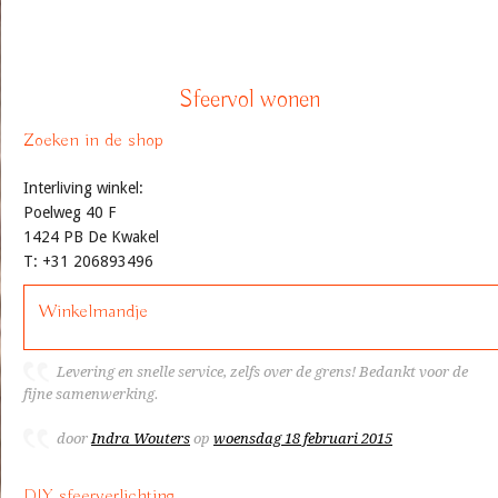
Sfeervol wonen
Zoeken in de shop
Interliving winkel:
Poelweg 40 F
1424 PB De Kwakel
T: +31 206893496
Winkelmandje
Levering en snelle service, zelfs over de grens! Bedankt voor de
fijne samenwerking.
door
Indra Wouters
op
woensdag 18 februari 2015
DIY sfeerverlichting