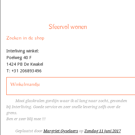
Sfeervol wonen
Zoeken in de shop
Interliving winkel:
Poelweg 40 F
1424 PB De Kwakel
T: +31 206893496
Winkelmandje
Mooi glaskralen gordijn waar ik al lang naar zocht, gevonden
bij Interliving. Goede service en zeer snelle levering zelfs over de
grens.
Ben er zeer blij mee !!!
Geplaatst door
Margriet Gyselaers
op
Zondag 11 juni 2017