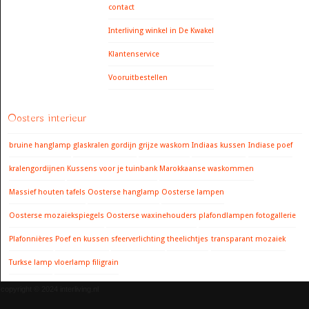
contact
Interliving winkel in De Kwakel
Klantenservice
Vooruitbestellen
Oosters interieur
bruine hanglamp
glaskralen gordijn
grijze waskom
Indiaas kussen
Indiase poef
kralengordijnen
Kussens voor je tuinbank
Marokkaanse waskommen
Massief houten tafels
Oosterse hanglamp
Oosterse lampen
Oosterse mozaiekspiegels
Oosterse waxinehouders
plafondlampen fotogallerie
Plafonnières
Poef en kussen
sfeerverlichting
theelichtjes
transparant mozaiek
Turkse lamp
vloerlamp filigrain
copyright © 2024 interliving.nl