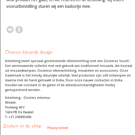
vooruitbestelling sturen wij een kadootje mee.
Oosters kleurrijk design
Interliving levert speciaal geselecteerde sfeerinrichting met een Oosterse 'touch'.
Een vernieuwende collectie met veel gebruik van traditioneel mozaiek, die bestaat
uit mozaieklampen, Oosterse sfeerverlichting, meubelen en accessoires. Onze
trademark is het trendy, kleurrijke uiterlijk. Veel producten zijn zelf ontworpen en
daarna met de hand gemaakt in India. Door onze nauwe contacten in India
houden we constant in de gaten of de arbeidsomstandigheden hierbij
gerespecteerd worden.
Interliving - Oosters interieur
Winkel:
Poelweg 40 F
1424 PB De Kwakel
T: +31 206893496
Zoeken in de shop
Privacy beleid