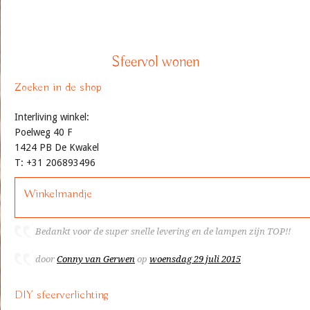
Sfeervol wonen
Zoeken in de shop
Interliving winkel:
Poelweg 40 F
1424 PB De Kwakel
T: +31 206893496
Winkelmandje
Bedankt voor de super snelle levering en de lampen zijn TOP!!
door
Conny van Gerwen
op
woensdag 29 juli 2015
DIY sfeerverlichting