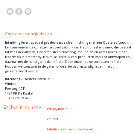
Oosters kleurrijk design
Interliving levert speciaal geselecteerde sfeerinrichting met een Oosterse 'touch'.
Een vernieuwende collectie met veel gebruik van traditioneel mozaiek, die bestaat
uit mozaieklampen, Oosterse sfeerverlichting, meubelen en accessoires. Onze
trademark is het trendy, kleurrijke uiterlijk. Veel producten zijn zelf ontworpen en
daarna met de hand gemaakt in India. Door onze nauwe contacten in India
houden we constant in de gaten of de arbeidsomstandigheden hierbij
gerespecteerd worden.
Interliving - Oosters interieur
Winkel:
Poelweg 40 F
1424 PB De Kwakel
T: +31 206893496
Zoeken in de shop
Privacy beleid
contact
Interliving winkel in De Kwakel