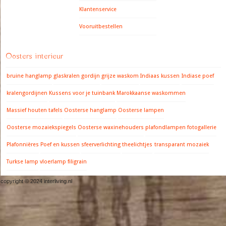
Klantenservice
Vooruitbestellen
Oosters interieur
bruine hanglamp
glaskralen gordijn
grijze waskom
Indiaas kussen
Indiase poef
kralengordijnen
Kussens voor je tuinbank
Marokkaanse waskommen
Massief houten tafels
Oosterse hanglamp
Oosterse lampen
Oosterse mozaiekspiegels
Oosterse waxinehouders
plafondlampen fotogallerie
Plafonnières
Poef en kussen
sfeerverlichting
theelichtjes
transparant mozaiek
Turkse lamp
vloerlamp filigrain
copyright © 2024 interliving.nl