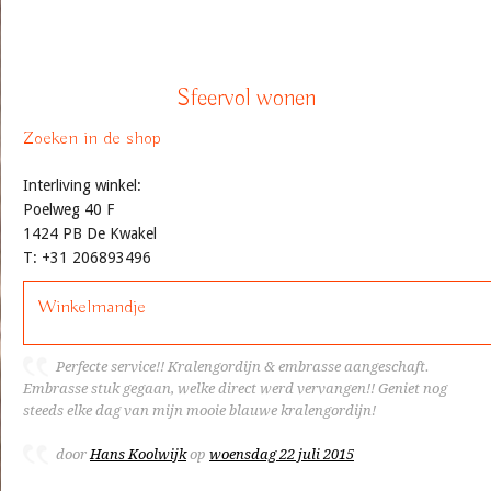
Sfeervol wonen
Zoeken in de shop
Interliving winkel:
Poelweg 40 F
1424 PB De Kwakel
T: +31 206893496
Winkelmandje
Perfecte service!! Kralengordijn & embrasse aangeschaft.
Embrasse stuk gegaan, welke direct werd vervangen!! Geniet nog
steeds elke dag van mijn mooie blauwe kralengordijn!
door
Hans Koolwijk
op
woensdag 22 juli 2015