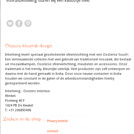
vooruitbestelling sturen wij een kadootje mee.
Oosters kleurrijk design
Interliving levert speciaal geselecteerde sfeerinrichting met een Oosterse 'touch'.
Een vernieuwende collectie met veel gebruik van traditioneel mozaiek, die bestaat
uit mozaieklampen, Oosterse sfeerverlichting, meubelen en accessoires. Onze
trademark is het trendy, kleurrijke uiterlijk. Veel producten zijn zelf ontworpen en
daarna met de hand gemaakt in India. Door onze nauwe contacten in India
houden we constant in de gaten of de arbeidsomstandigheden hierbij
gerespecteerd worden.
Interliving - Oosters interieur
Winkel:
Poelweg 40 F
1424 PB De Kwakel
T: +31 206893496
Zoeken in de shop
Privacy beleid
contact