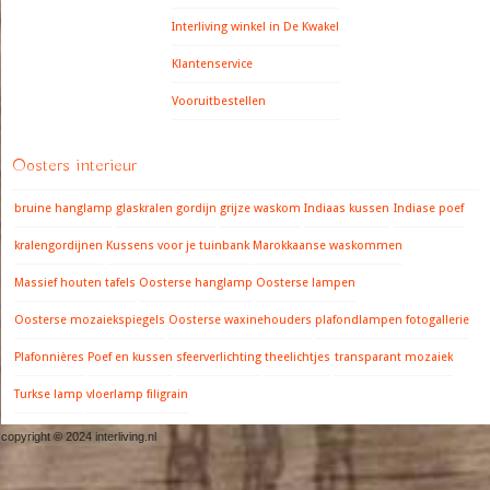
Interliving winkel in De Kwakel
Klantenservice
Vooruitbestellen
Oosters interieur
bruine hanglamp
glaskralen gordijn
grijze waskom
Indiaas kussen
Indiase poef
kralengordijnen
Kussens voor je tuinbank
Marokkaanse waskommen
Massief houten tafels
Oosterse hanglamp
Oosterse lampen
Oosterse mozaiekspiegels
Oosterse waxinehouders
plafondlampen fotogallerie
Plafonnières
Poef en kussen
sfeerverlichting
theelichtjes
transparant mozaiek
Turkse lamp
vloerlamp filigrain
copyright © 2024 interliving.nl