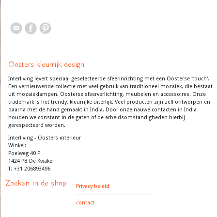
Oosters kleurrijk design
Interliving levert speciaal geselecteerde sfeerinrichting met een Oosterse 'touch'.
Een vernieuwende collectie met veel gebruik van traditioneel mozaiek, die bestaat
uit mozaieklampen, Oosterse sfeerverlichting, meubelen en accessoires. Onze
trademark is het trendy, kleurrijke uiterlijk. Veel producten zijn zelf ontworpen en
daarna met de hand gemaakt in India. Door onze nauwe contacten in India
houden we constant in de gaten of de arbeidsomstandigheden hierbij
gerespecteerd worden.
Interliving - Oosters interieur
Winkel:
Poelweg 40 F
1424 PB De Kwakel
T: +31 206893496
Zoeken in de shop
Privacy beleid
contact