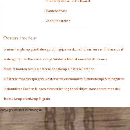
Interliving winkel in De Kwakel
Klantenservice
Vooruitbestellen
Oosters interieur
bruine hanglamp
glaskralen gordijn
grijze waskom
Indiaas kussen
Indiase poef
kralengordijnen
Kussens voor je tuinbank
Marokkaanse waskommen
Massief houten tafels
Oosterse hanglamp
Oosterse lampen
Oosterse mozaiekspiegels
Oosterse waxinehouders
plafondlampen fotogallerie
Plafonnières
Poef en kussen
sfeerverlichting
theelichtjes
transparant mozaiek
Turkse lamp
vloerlamp filigrain
copyright © 2024 interliving.nl