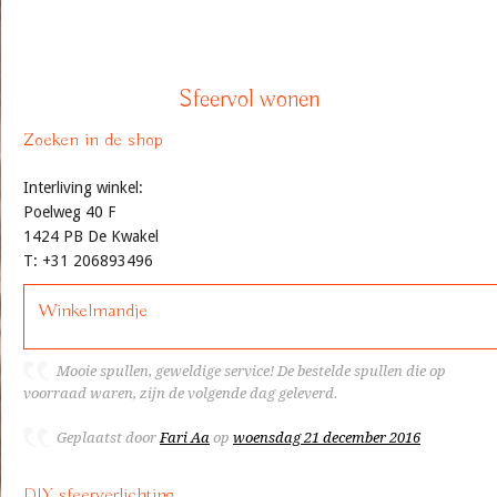
Sfeervol wonen
Zoeken in de shop
Interliving winkel:
Poelweg 40 F
1424 PB De Kwakel
T: +31 206893496
Winkelmandje
Mooie spullen, geweldige service! De bestelde spullen die op
voorraad waren, zijn de volgende dag geleverd.
Geplaatst door
Fari Aa
op
woensdag 21 december 2016
DIY sfeerverlichting