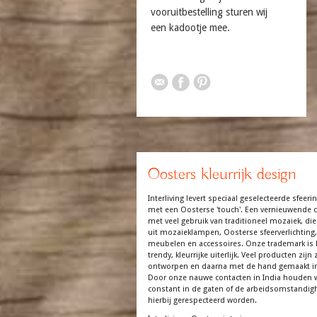
vooruitbestelling sturen wij
een kadootje mee.
Oosters kleurrijk design
Interliving levert speciaal geselecteerde sfeerin
met een Oosterse 'touch'. Een vernieuwende co
met veel gebruik van traditioneel mozaiek, die
uit mozaieklampen, Oosterse sfeerverlichting,
meubelen en accessoires. Onze trademark is 
trendy, kleurrijke uiterlijk. Veel producten zijn z
ontworpen en daarna met de hand gemaakt in
Door onze nauwe contacten in India houden 
constant in de gaten of de arbeidsomstandi
hierbij gerespecteerd worden.