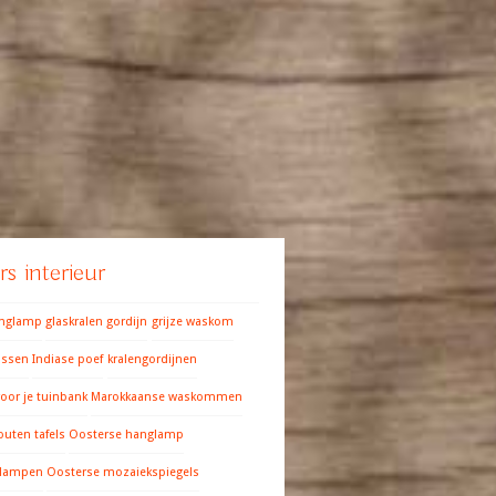
s interieur
anglamp
glaskralen gordijn
grijze waskom
ussen
Indiase poef
kralengordijnen
oor je tuinbank
Marokkaanse waskommen
outen tafels
Oosterse hanglamp
 lampen
Oosterse mozaiekspiegels