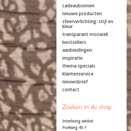
cadeaubonnen
nieuwe producten
sfeerverlichting: stijl en
kleur
transparant mozaïek
bestsellers
aanbiedingen
inspiratie
thema specials
klantenservice
nieuwsbrief
contact
Zoeken in de shop
Interliving winkel:
Poelweg 40 F