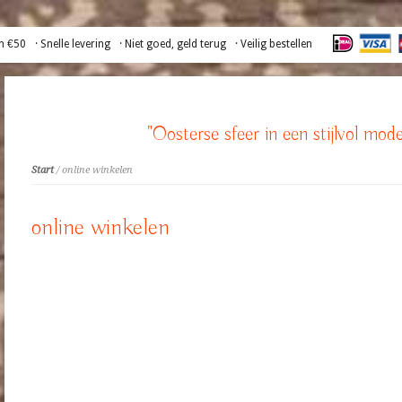
n €50
· Snelle levering
· Niet goed, geld terug
· Veilig bestellen
"Oosterse sfeer in een stijlvol mode
Start
/ online winkelen
online winkelen