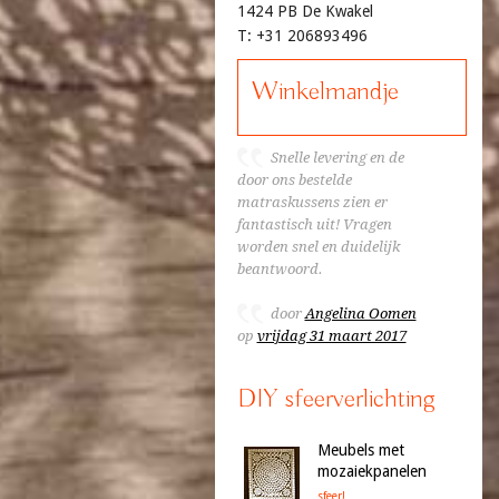
1424 PB De Kwakel
T: +31 206893496
Winkelmandje
Snelle levering en de
door ons bestelde
matraskussens zien er
fantastisch uit! Vragen
worden snel en duidelijk
beantwoord.
door
Angelina Oomen
op
vrijdag 31 maart 2017
DIY sfeerverlichting
Meubels met
mozaiekpanelen
sfeer!