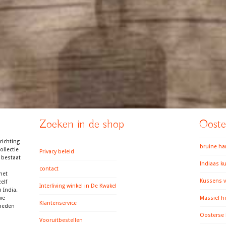
Zoeken in de shop
Ooster
richting
bruine h
llectie
Privacy beleid
 bestaat
Indiaas k
contact
het
Kussens v
elf
Interliving winkel in De Kwakel
 India.
we
Massief h
Klantenservice
gheden
Oosterse
Vooruitbestellen