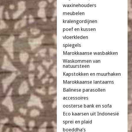
waxinehouders
meubelen
kralengordijnen
poef en kussen
vloerkleden
spiegels
Marokkaanse wasbakken
Waskommen van
natuursteen
Kapstokken en muurhaken
Marokkaanse lantaarns
Balinese parasollen
accessoires
oosterse bank en sofa
Eco kaarsen uit Indonesië
sprei en plaid
boeddha’s