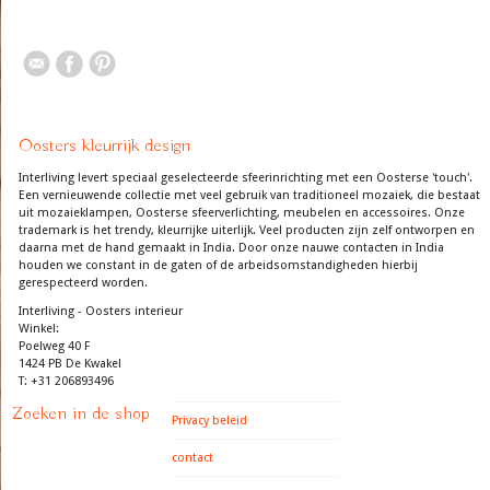
Oosters kleurrijk design
Interliving levert speciaal geselecteerde sfeerinrichting met een Oosterse 'touch'.
Een vernieuwende collectie met veel gebruik van traditioneel mozaiek, die bestaat
uit mozaieklampen, Oosterse sfeerverlichting, meubelen en accessoires. Onze
trademark is het trendy, kleurrijke uiterlijk. Veel producten zijn zelf ontworpen en
daarna met de hand gemaakt in India. Door onze nauwe contacten in India
houden we constant in de gaten of de arbeidsomstandigheden hierbij
gerespecteerd worden.
Interliving - Oosters interieur
Winkel:
Poelweg 40 F
1424 PB De Kwakel
T: +31 206893496
Zoeken in de shop
Privacy beleid
contact