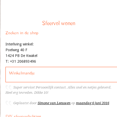
Sfeervol wonen
Zoeken in de shop
Interliving winkel:
Poelweg 40 F
1424 PB De Kwakel
T: +31 206893496
Winkelmandje
Super service! Persoonlijk contact. Alles snel en netjes geleverd.
Heel erg tevreden. Dikke 10!
Geplaatst door
Simone van Leeuwen
op
maandag 6 juni 2016
DIY sfeerverlichting