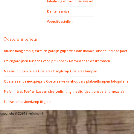
Interliving winkel in De Kwakel
Klantenservice
Vooruitbestellen
Oosters interieur
bruine hanglamp
glaskralen gordijn
grijze waskom
Indiaas kussen
Indiase poef
kralengordijnen
Kussens voor je tuinbank
Marokkaanse waskommen
Massief houten tafels
Oosterse hanglamp
Oosterse lampen
Oosterse mozaiekspiegels
Oosterse waxinehouders
plafondlampen fotogallerie
Plafonnières
Poef en kussen
sfeerverlichting
theelichtjes
transparant mozaiek
Turkse lamp
vloerlamp filigrain
copyright © 2024 interliving.nl