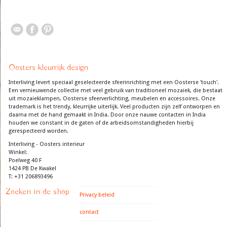
Oosters kleurrijk design
Interliving levert speciaal geselecteerde sfeerinrichting met een Oosterse 'touch'.
Een vernieuwende collectie met veel gebruik van traditioneel mozaiek, die bestaat
uit mozaieklampen, Oosterse sfeerverlichting, meubelen en accessoires. Onze
trademark is het trendy, kleurrijke uiterlijk. Veel producten zijn zelf ontworpen en
daarna met de hand gemaakt in India. Door onze nauwe contacten in India
houden we constant in de gaten of de arbeidsomstandigheden hierbij
gerespecteerd worden.
Interliving - Oosters interieur
Winkel:
Poelweg 40 F
1424 PB De Kwakel
T: +31 206893496
Zoeken in de shop
Privacy beleid
contact