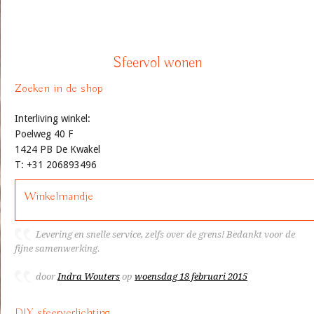
Sfeervol wonen
Zoeken in de shop
Interliving winkel:
Poelweg 40 F
1424 PB De Kwakel
T: +31 206893496
Winkelmandje
Levering en snelle service, zelfs over de grens! Bedankt voor de
fijne samenwerking.
door
Indra Wouters
op
woensdag 18 februari 2015
DIY sfeerverlichting