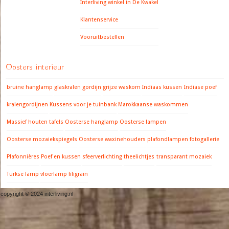
Interliving winkel in De Kwakel
Klantenservice
Vooruitbestellen
Oosters interieur
bruine hanglamp
glaskralen gordijn
grijze waskom
Indiaas kussen
Indiase poef
kralengordijnen
Kussens voor je tuinbank
Marokkaanse waskommen
Massief houten tafels
Oosterse hanglamp
Oosterse lampen
Oosterse mozaiekspiegels
Oosterse waxinehouders
plafondlampen fotogallerie
Plafonnières
Poef en kussen
sfeerverlichting
theelichtjes
transparant mozaiek
Turkse lamp
vloerlamp filigrain
copyright © 2024 interliving.nl