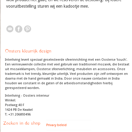
vooruitbestelling sturen wij een kadootje mee.
Oosters kleurrijk design
Interliving levert speciaal geselecteerde sfeerinrichting met een Oosterse 'touch'.
Een vernieuwende collectie met veel gebruik van traditioneel mozaiek, die bestaat
uit mozaieklampen, Oosterse sfeerverlichting, meubelen en accessoires. Onze
trademark is het trendy, kleurrijke uiterlijk. Veel producten zijn zelf ontworpen en
daarna met de hand gemaakt in India. Door onze nauwe contacten in India
houden we constant in de gaten of de arbeidsomstandigheden hierbij
gerespecteerd worden.
Interliving - Oosters interieur
Winkel:
Poelweg 40 F
1424 PB De Kwakel
T: +31 206893496
Zoeken in de shop
Privacy beleid