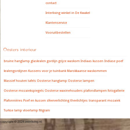
contact
Interliving winkel in De Kwakel
Klantenservice
Vooruitbestellen
Oosters interieur
bruine hanglamp
glaskralen gordijn
grijze waskom
Indiaas kussen
Indiase poef
kralengordijnen
Kussens voor je tuinbank
Marokkaanse waskommen
Massief houten tafels
Oosterse hanglamp
Oosterse lampen
Oosterse mozaiekspiegels
Oosterse waxinehouders
plafondlampen fotogallerie
Plafonnières
Poef en kussen
sfeerverlichting
theelichtjes
transparant mozaiek
Turkse lamp
vloerlamp filigrain
copyright © 2024 interliving.nl