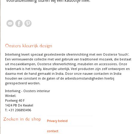
vooruitbestelling sturen wij een kadootje mee.
Oosters kleurrijk design
Interliving levert speciaal geselecteerde sfeerinrichting met een Oosterse 'touch'.
Een vernieuwende collectie met veel gebruik van traditioneel mozaiek, die bestaat
uit mozaieklampen, Oosterse sfeerverlichting, meubelen en accessoires. Onze
trademark is het trendy, kleurrijke uiterlijk. Veel producten zijn zelf ontworpen en
daarna met de hand gemaakt in India. Door onze nauwe contacten in India
houden we constant in de gaten of de arbeidsomstandigheden hierbij
gerespecteerd worden.
Interliving - Oosters interieur
Winkel:
Poelweg 40 F
1424 PB De Kwakel
T: +31 206893496
Zoeken in de shop
Privacy beleid
contact