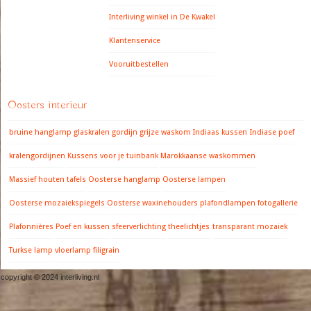
Interliving winkel in De Kwakel
Klantenservice
Vooruitbestellen
Oosters interieur
bruine hanglamp
glaskralen gordijn
grijze waskom
Indiaas kussen
Indiase poef
kralengordijnen
Kussens voor je tuinbank
Marokkaanse waskommen
Massief houten tafels
Oosterse hanglamp
Oosterse lampen
Oosterse mozaiekspiegels
Oosterse waxinehouders
plafondlampen fotogallerie
Plafonnières
Poef en kussen
sfeerverlichting
theelichtjes
transparant mozaiek
Turkse lamp
vloerlamp filigrain
copyright © 2024 interliving.nl