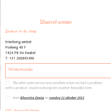
Sfeervol wonen
Zoeken in de shop
Interliving winkel:
Poelweg 40 F
1424 PB De Kwakel
T: +31 206893496
Winkelmandje
The after sales service was excellent when we had a problem
with a product. Quick exchange for another beautiful item.
door
Bhavnita Donia
on
zondag 11 oktober 2015
DIY sfeerverlichting