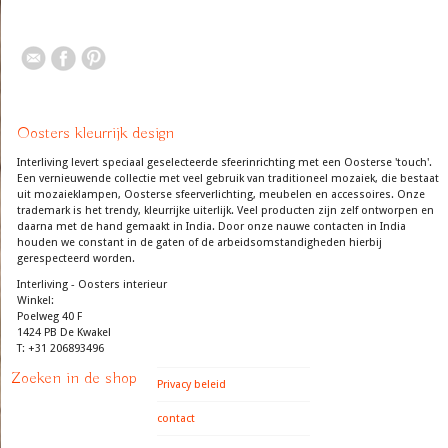
Oosters kleurrijk design
Interliving levert speciaal geselecteerde sfeerinrichting met een Oosterse 'touch'.
Een vernieuwende collectie met veel gebruik van traditioneel mozaiek, die bestaat
uit mozaieklampen, Oosterse sfeerverlichting, meubelen en accessoires. Onze
trademark is het trendy, kleurrijke uiterlijk. Veel producten zijn zelf ontworpen en
daarna met de hand gemaakt in India. Door onze nauwe contacten in India
houden we constant in de gaten of de arbeidsomstandigheden hierbij
gerespecteerd worden.
Interliving - Oosters interieur
Winkel:
Poelweg 40 F
1424 PB De Kwakel
T: +31 206893496
Zoeken in de shop
Privacy beleid
contact