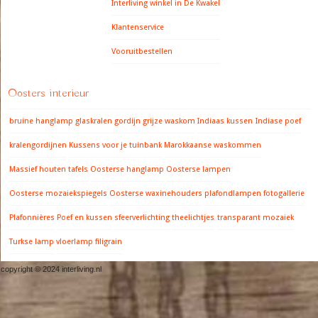
Interliving winkel in De Kwakel
Klantenservice
Vooruitbestellen
Oosters interieur
bruine hanglamp
glaskralen gordijn
grijze waskom
Indiaas kussen
Indiase poef
kralengordijnen
Kussens voor je tuinbank
Marokkaanse waskommen
Massief houten tafels
Oosterse hanglamp
Oosterse lampen
Oosterse mozaiekspiegels
Oosterse waxinehouders
plafondlampen fotogallerie
Plafonnières
Poef en kussen
sfeerverlichting
theelichtjes
transparant mozaiek
Turkse lamp
vloerlamp filigrain
copyright © 2024 interliving.nl