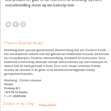
vooruitbestelling sturen wij een kadootje mee.
Oosters kleurrijk design
Interliving levert speciaal geselecteerde sfeerinrichting met een Oosterse 'touch'.
Een vernieuwende collectie met veel gebruik van traditioneel mozaiek, die bestaat
uit mozaieklampen, Oosterse sfeerverlichting, meubelen en accessoires. Onze
trademark is het trendy, kleurrijke uiterlijk. Veel producten zijn zelf ontworpen en
daarna met de hand gemaakt in India. Door onze nauwe contacten in India
houden we constant in de gaten of de arbeidsomstandigheden hierbij
gerespecteerd worden.
Interliving - Oosters interieur
Winkel:
Poelweg 40 F
1424 PB De Kwakel
T: +31 206893496
Zoeken in de shop
Privacy beleid