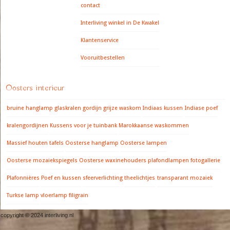
contact
Interliving winkel in De Kwakel
Klantenservice
Vooruitbestellen
Oosters interieur
bruine hanglamp
glaskralen gordijn
grijze waskom
Indiaas kussen
Indiase poef
kralengordijnen
Kussens voor je tuinbank
Marokkaanse waskommen
Massief houten tafels
Oosterse hanglamp
Oosterse lampen
Oosterse mozaiekspiegels
Oosterse waxinehouders
plafondlampen fotogallerie
Plafonnières
Poef en kussen
sfeerverlichting
theelichtjes
transparant mozaiek
Turkse lamp
vloerlamp filigrain
copyright © 2024 interliving.nl