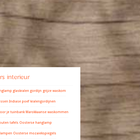
s interieur
anglamp
glaskralen gordijn
grijze waskom
ussen
Indiase poef
kralengordijnen
oor je tuinbank
Marokkaanse waskommen
outen tafels
Oosterse hanglamp
 lampen
Oosterse mozaiekspiegels