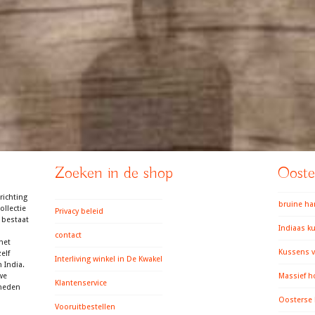
Zoeken in de shop
Ooster
richting
bruine h
llectie
Privacy beleid
 bestaat
Indiaas k
contact
het
Kussens v
elf
Interliving winkel in De Kwakel
 India.
we
Massief h
Klantenservice
gheden
Oosterse
Vooruitbestellen