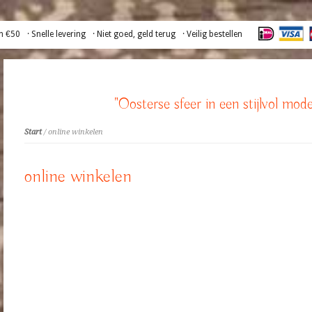
n €50
· Snelle levering
· Niet goed, geld terug
· Veilig bestellen
"Oosterse sfeer in een stijlvol mode
Start
/ online winkelen
online winkelen