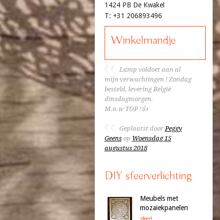
1424 PB De Kwakel
T: +31 206893496
Winkelmandje
Lamp voldoet aan al
mijn verwachtingen ! Zondag
besteld, levering België
dinsdagmorgen.
M.a.w TOP !👍
Geplaatst door
Peggy
Geens
op
Woensdag 15
augustus 2018
DIY sfeerverlichting
Meubels met
mozaiekpanelen
sfeer!