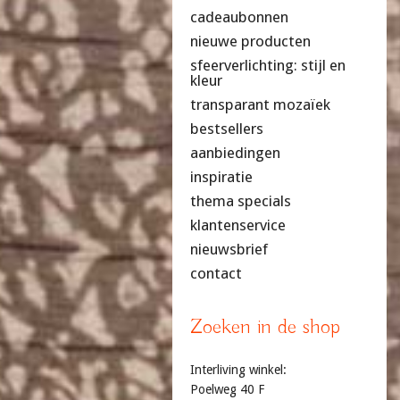
cadeaubonnen
nieuwe producten
sfeerverlichting: stijl en
kleur
transparant mozaïek
bestsellers
aanbiedingen
inspiratie
thema specials
klantenservice
nieuwsbrief
contact
Zoeken in de shop
Interliving winkel:
Poelweg 40 F