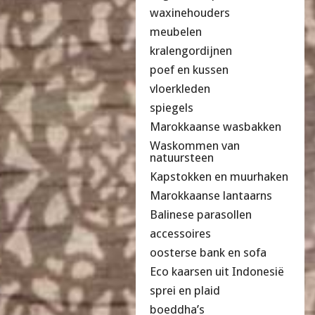
waxinehouders
meubelen
kralengordijnen
poef en kussen
vloerkleden
spiegels
Marokkaanse wasbakken
Waskommen van
natuursteen
Kapstokken en muurhaken
Marokkaanse lantaarns
Balinese parasollen
accessoires
oosterse bank en sofa
Eco kaarsen uit Indonesië
sprei en plaid
boeddha’s