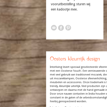
vooruitbestelling sturen wij
een kadootje mee.
Oosters kleurrijk design
Interliving levert speciaal geselecteerde sfeerin
met een Oosterse 'touch'. Een vernieuwende co
met veel gebruik van traditioneel mozaiek, die
uit mozaieklampen, Oosterse sfeerverlichting,
meubelen en accessoires. Onze trademark is 
trendy, kleurrijke uiterlijk. Veel producten zijn z
ontworpen en daarna met de hand gemaakt in
Door onze nauwe contacten in India houden 
constant in de gaten of de arbeidsomstandi
hierbij gerespecteerd worden.