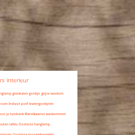
s interieur
anglamp
glaskralen gordijn
grijze waskom
ussen
Indiase poef
kralengordijnen
oor je tuinbank
Marokkaanse waskommen
outen tafels
Oosterse hanglamp
 lampen
Oosterse mozaiekspiegels