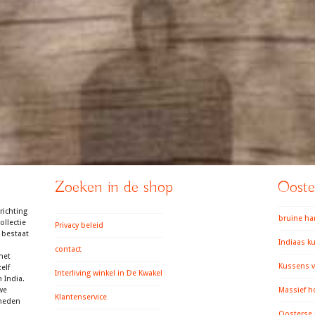
Zoeken in de shop
Ooster
richting
bruine h
llectie
Privacy beleid
 bestaat
Indiaas k
contact
het
Kussens v
elf
Interliving winkel in De Kwakel
 India.
we
Massief h
Klantenservice
gheden
Oosterse