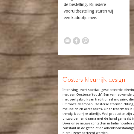
de bestelling. Bij iedere
vooruitbestelling sturen wij
een kadootje mee.
Oosters kleurrijk design
Interliving levert speciaal geselecteerde sfeerin
met een Oosterse 'touch'. Een vernieuwende co
met veel gebruik van traditioneel mozaiek, die
uit mozaieklampen, Oosterse sfeerverlichting,
meubelen en accessoires. Onze trademark is 
trendy, kleurrijke uiterlijk. Veel producten zijn z
ontworpen en daarna met de hand gemaakt in
Door onze nauwe contacten in India houden 
constant in de gaten of de arbeidsomstandi
hierbij gerespecteerd worden.