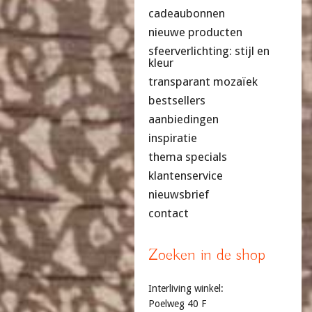
cadeaubonnen
nieuwe producten
sfeerverlichting: stijl en
kleur
transparant mozaïek
bestsellers
aanbiedingen
inspiratie
thema specials
klantenservice
nieuwsbrief
contact
Zoeken in de shop
Interliving winkel:
Poelweg 40 F