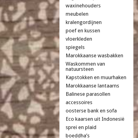
waxinehouders
meubelen
kralengordijnen
poef en kussen
vloerkleden
spiegels
Marokkaanse wasbakken
Waskommen van
natuursteen
Kapstokken en muurhaken
Marokkaanse lantaarns
Balinese parasollen
accessoires
oosterse bank en sofa
Eco kaarsen uit Indonesië
sprei en plaid
boeddha’s