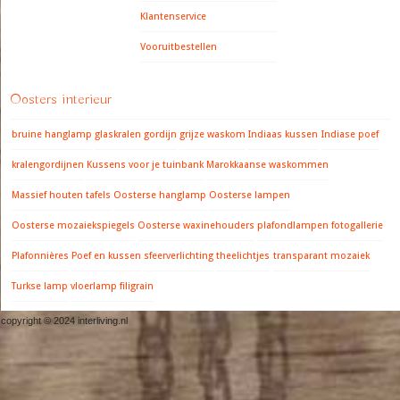
Klantenservice
Vooruitbestellen
Oosters interieur
bruine hanglamp
glaskralen gordijn
grijze waskom
Indiaas kussen
Indiase poef
kralengordijnen
Kussens voor je tuinbank
Marokkaanse waskommen
Massief houten tafels
Oosterse hanglamp
Oosterse lampen
Oosterse mozaiekspiegels
Oosterse waxinehouders
plafondlampen fotogallerie
Plafonnières
Poef en kussen
sfeerverlichting
theelichtjes
transparant mozaiek
Turkse lamp
vloerlamp filigrain
copyright © 2024 interliving.nl