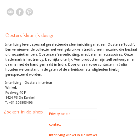
Oosters kleurrijk design
Interliving levert speciaal geselecteerde sfeerinrichting met een Oosterse 'touch'.
Een vernieuwende collectie met veel gebruik van traditioneel mozaiek, die bestaat
uit mozaieklampen, Oosterse sfeerverlichting, meubelen en accessoires. Onze
trademark is het trendy, kleurrijke uiterlijk. Veel producten zijn zelf ontworpen en
daarna met de hand gemaakt in India. Door onze nauwe contacten in India
houden we constant in de gaten of de arbeidsomstandigheden hierbij
gerespecteerd worden.
Interliving - Oosters interieur
Winkel:
Poelweg 40 F
1424 PB De Kwakel
T: +31 206893496
Zoeken in de shop
Privacy beleid
contact
Interliving winkel in De Kwakel