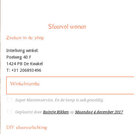
Sfeervol wonen
Zoeken in de shop
Interliving winkel:
Poelweg 40 F
1424 PB De Kwakel
T: +31 206893496
Winkelmandje
Super klantenservice. En de lamp is ook geweldig.
Geplaatst door
Raintje Rikken
op
Maandag 4 december 2017
DIY sfeerverlichting